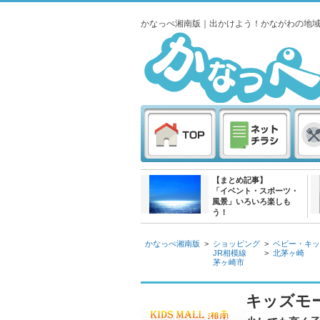
かなっぺ湘南版｜出かけよう！かながわの地
【まとめ記事】
「イベント・スポーツ・
風景」いろいろ楽しも
う！
かなっぺ湘南版
>
ショッピング
>
ベビー・キッ
JR相模線
>
北茅ヶ崎
茅ヶ崎市
キッズモ