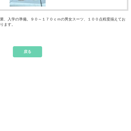
卒業、入学の準備。９０～１７０ｃｍの男女スーツ、１００点程度揃えてお
おります。
戻る