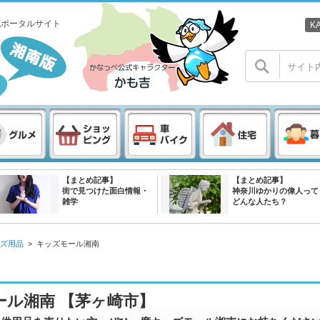
域ポータルサイト
K
【まとめ記事】
【まとめ記事】
街で見つけた面白情報・
神奈川ゆかりの偉人って
雑学
どんな人たち？
ズ用品
>
キッズモール湘南
ール湘南 【茅ヶ崎市】