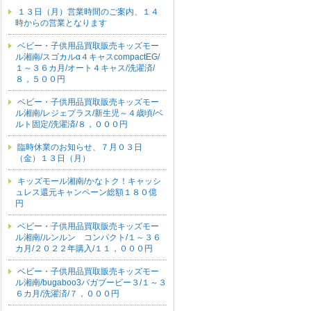
１３日（月）営業時間のご案内、１４
時からの営業となります
ベビー・子供用品買取販売キッズモー
ル湘南/スゴカルα４キャスcompactEG/
１～３６カ月/オート４キャス/洗濯済/
８，５００円
ベビー・子供用品買取販売キッズモー
ル湘南/レジェプラス/新生児～４歳頃/ベ
ルト固定/洗濯済/８，０００円
臨時休業のお知らせ、７月０３日
（金）１３日（月）
キッズモール湘南/かなトク！キャッシ
ュレス還元キャンペーン総額１８０億
円
ベビー・子供用品買取販売キッズモー
ル湘南/ルンルン コンパクト/１～３６
カ月/２０２２年購入/１１，０００円
ベビー・子供用品買取販売キッズモー
ル湘南/bugaboo3バガブービー３/１～３
６カ月/洗濯済/７，０００円