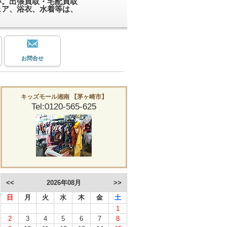
い。出張買取・宅配買取
ェア、浴衣、水着等は、
お問合せ
キッズモール湘南 【茅ヶ崎市】
Tel:0120-565-625
<<
2026年08月
>>
日
月
火
水
木
金
土
1
2
3
4
5
6
7
8