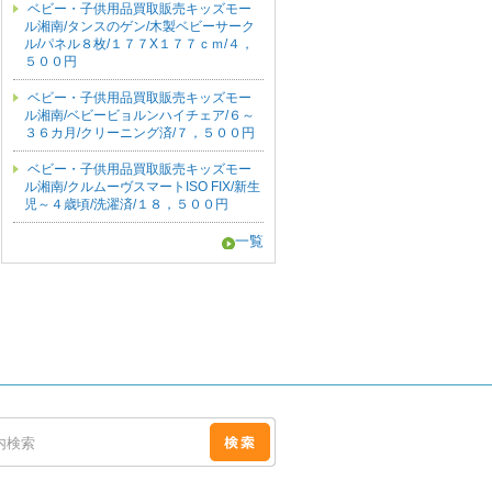
ベビー・子供用品買取販売キッズモー
ル湘南/タンスのゲン/木製ベビーサーク
ル/パネル８枚/１７７X１７７ｃｍ/４，
５００円
ベビー・子供用品買取販売キッズモー
ル湘南/ベビービョルンハイチェア/６～
３６カ月/クリーニング済/７，５００円
ベビー・子供用品買取販売キッズモー
ル湘南/クルムーヴスマートISO FIX/新生
児～４歳頃/洗濯済/１８，５００円
一覧