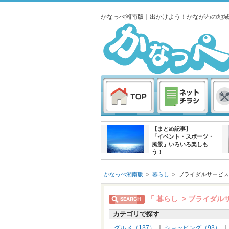
かなっぺ湘南版｜出かけよう！かながわの地
【まとめ記事】
「イベント・スポーツ・
風景」いろいろ楽しも
う！
かなっぺ湘南版
>
暮らし
>
ブライダルサービス
「 暮らし > ブライダル
カテゴリで探す
グルメ（137）
｜
ショッピング（93）