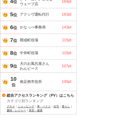
4
位
184pt
ウェーブ店
5
アクシヴ運転代行
183pt
位
6
かなっぺ事務局
143pt
位
7
開成町役場
115pt
位
8
中井町役場
110pt
位
犬のお風呂屋さん
9
位
107pt
わんピース
10
南足柄市役所
100pt
位
総合アクセスランキング（PV）はこちら
カテゴリ別ランキング
グルメ
｜
ショッピング
｜
車・バイク
｜
住宅
｜
暮らし
｜
趣味・レジャー
｜
美容・健康