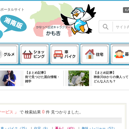
域ポータルサイト
K
【まとめ記事】
【まとめ記事】
街で見つけた面白情報・
神奈川ゆかりの偉人って
雑学
どんな人たち？
0
サービス 」
で 検索結果
件 見つかりました。
｜
車・バイク（25）
｜
住宅（9）
｜
暮らし（43）
｜
趣味・レジャー（52）