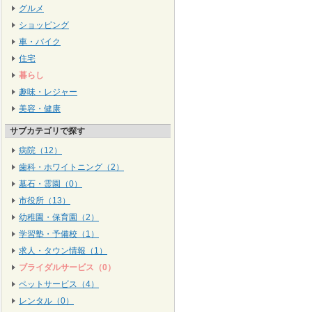
グルメ
ショッピング
車・バイク
住宅
暮らし
趣味・レジャー
美容・健康
サブカテゴリで探す
病院（12）
歯科・ホワイトニング（2）
墓石・霊園（0）
市役所（13）
幼稚園・保育園（2）
学習塾・予備校（1）
求人・タウン情報（1）
ブライダルサービス（0）
ペットサービス（4）
レンタル（0）