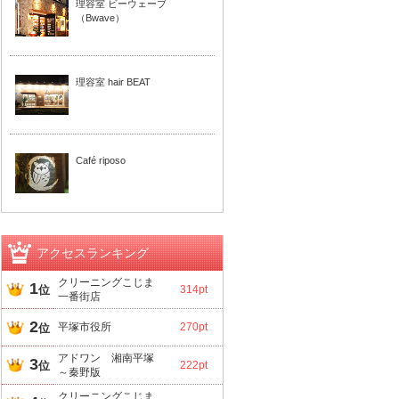
理容室 ビーウェーブ
（Bwave）
理容室 hair BEAT
Café riposo
アクセスランキング
クリーニングこじま
1
位
314pt
一番街店
2
平塚市役所
270pt
位
アドワン 湘南平塚
3
位
222pt
～秦野版
クリーニングこじま