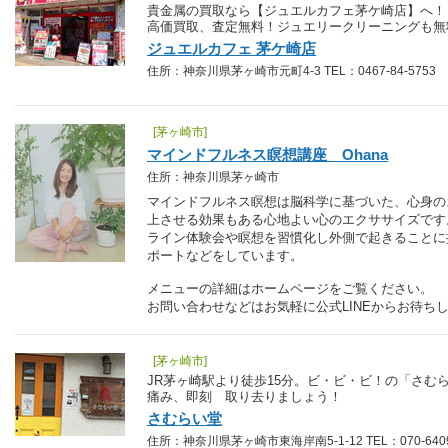
貴金属の買取なら【ジュエルカフェ茅ケ崎店】へ！
高価買取、査定無料！ジュエリークリーニングも無
ジュエルカフェ 茅ケ崎店
住所：神奈川県茅ヶ崎市元町4-3 TEL：0467-84-5753
[茅ヶ崎市]
マインドフルネス瞑想講座 Ohana
住所：神奈川県茅ヶ崎市
マインドフルネス瞑想は脳科学に基づいた、心身の
上させる効果もある心地よい心のエクササイズです
ライン体験会や瞑想を習慣化し外側で起きることに
ポートなどをしています。
メニューの詳細はホームページをご覧ください。
お問い合わせなどはお気軽に公式LINEからお待ち
[茅ヶ崎市]
JR茅ヶ崎駅より徒歩15分。ビ・ビ・ビ！の「さむら
痛み、即刻 取り去りましょう！
さむらい堂
住所：神奈川県茅ヶ崎市東海岸南5-1-12 TEL：070-6409