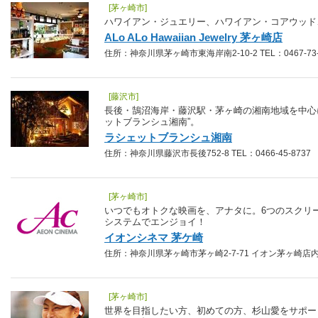
[茅ヶ崎市]
ハワイアン・ジュエリー、ハワイアン・コアウッド
ALo ALo Hawaiian Jewelry 茅ヶ崎店
住所：神奈川県茅ヶ崎市東海岸南2-10-2 TEL：0467-73-
[藤沢市]
長後・鵠沼海岸・藤沢駅・茅ヶ崎の湘南地域を中心
ットブランシュ湘南”。
ラシェットブランシュ湘南
住所：神奈川県藤沢市長後752-8 TEL：0466-45-8737
[茅ヶ崎市]
いつでもオトクな映画を、アナタに。6つのスクリ
システムでエンジョイ！
イオンシネマ 茅ケ崎
住所：神奈川県茅ヶ崎市茅ヶ崎2-7-71 イオン茅ヶ崎店内 TEL
[茅ヶ崎市]
世界を目指したい方、初めての方、杉山愛をサポー