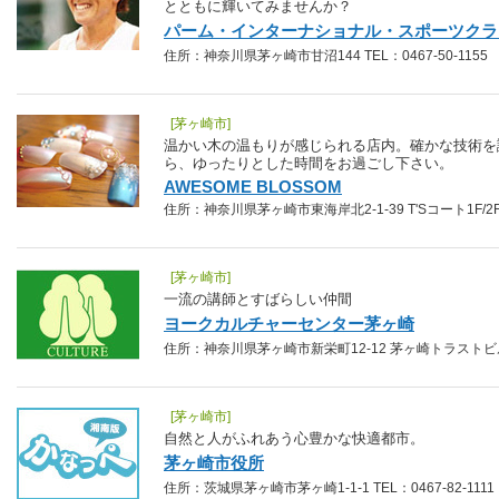
とともに輝いてみませんか？
パーム・インターナショナル・スポーツクラ
住所：神奈川県茅ヶ崎市甘沼144 TEL：0467-50-1155
[茅ヶ崎市]
温かい木の温もりが感じられる店内。確かな技術を
ら、ゆったりとした時間をお過ごし下さい。
AWESOME BLOSSOM
住所：神奈川県茅ヶ崎市東海岸北2-1-39 T'Sコート1F/2F TE
[茅ヶ崎市]
一流の講師とすばらしい仲間
ヨークカルチャーセンター茅ヶ崎
住所：神奈川県茅ヶ崎市新栄町12-12 茅ヶ崎トラストビル3F 
[茅ヶ崎市]
自然と人がふれあう心豊かな快適都市。
茅ヶ崎市役所
住所：茨城県茅ヶ崎市茅ヶ崎1-1-1 TEL：0467-82-1111