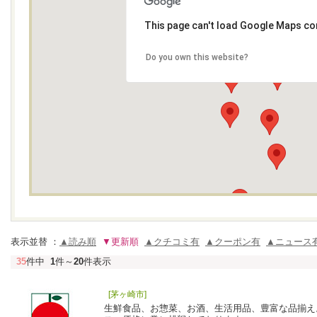
This page can't load Google Maps cor
Do you own this website?
表示並替 ：
▲読み順
▼更新順
▲クチコミ有
▲クーポン有
▲ニュース
35
件中
1
件～
20
件表示
[茅ヶ崎市]
生鮮食品、お惣菜、お酒、生活用品、豊富な品揃え