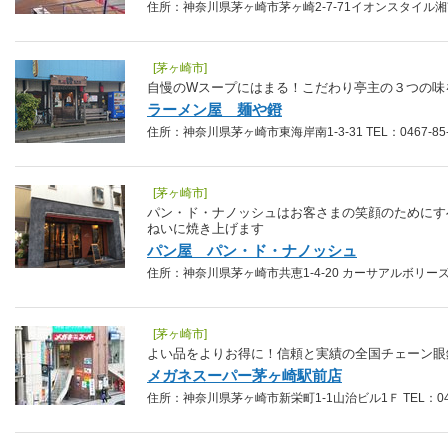
住所：神奈川県茅ヶ崎市茅ヶ崎2-7-71イオンスタイル湘南茅ヶ崎
[茅ヶ崎市]
自慢のWスープにはまる！こだわり亭主の３つの味
ラーメン屋 麺や鐙
住所：神奈川県茅ヶ崎市東海岸南1-3-31 TEL：0467-85-
[茅ヶ崎市]
パン・ド・ナノッシュはお客さまの笑顔のためにす
ねいに焼き上げます
パン屋 パン・ド・ナノッシュ
住所：神奈川県茅ヶ崎市共恵1-4-20 カーサアルボリーズ1階 T
[茅ヶ崎市]
よい品をよりお得に！信頼と実績の全国チェーン眼
メガネスーパー茅ヶ崎駅前店
住所：神奈川県茅ヶ崎市新栄町1-1山治ビル1Ｆ TEL：0467