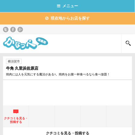
メニュー
現在地からお店を探す
横須賀市
牛角 久里浜佐原店
焼肉には人を元気にする魔法があるｯ。焼肉をお腹一杯食べるなら食べ放題！
クチコミを見る・
投稿する
クチコミを見る・投稿する