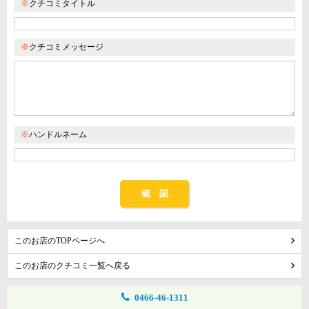
※
クチコミタイトル
※
クチコミメッセージ
※
ハンドルネーム
確 認
このお店のTOPページへ
このお店のクチコミ一覧へ戻る
0466-46-1311