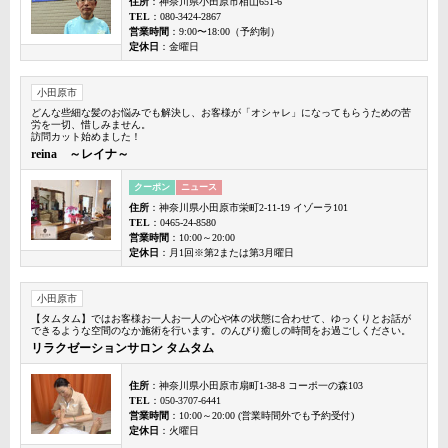
住所
：神奈川県小田原市栢山651-6
TEL
：080-3424-2867
営業時間
：9:00〜18:00（予約制）
定休日
：金曜日
小田原市
どんな些細な髪のお悩みでも解決し、お客様が「オシャレ」になってもらうための苦
労を一切、惜しみません。
訪問カット始めました！
reina ～レイナ～
クーポン
ニュース
住所
：神奈川県小田原市栄町2-11-19 イゾーラ101
TEL
：0465-24-8580
営業時間
：10:00～20:00
定休日
：月1回※第2または第3月曜日
小田原市
【タムタム】ではお客様お一人お一人の心や体の状態に合わせて、ゆっくりとお話が
できるような空間のなか施術を行います。のんびり癒しの時間をお過ごしください。
リラクゼーションサロン タムタム
住所
：神奈川県小田原市扇町1-38-8 コーポ一の森103
TEL
：050-3707-6441
営業時間
：10:00～20:00 (営業時間外でも予約受付)
定休日
：火曜日