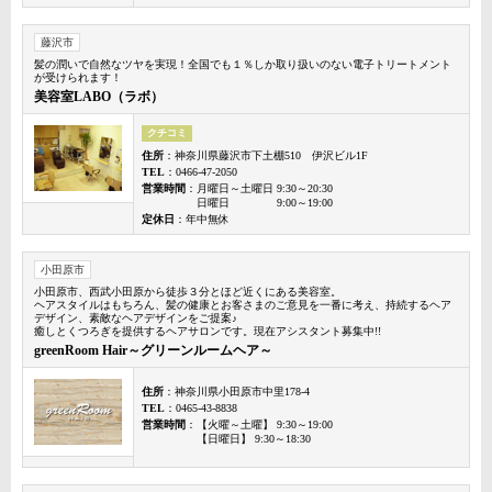
藤沢市
髪の潤いで自然なツヤを実現！全国でも１％しか取り扱いのない電子トリートメント
が受けられます！
美容室LABO（ラボ）
クチコミ
住所
：神奈川県藤沢市下土棚510 伊沢ビル1F
TEL
：0466-47-2050
営業時間
：月曜日～土曜日 9:30～20:30
日曜日 9:00～19:00
定休日
：年中無休
小田原市
小田原市、西武小田原から徒歩３分とほど近くにある美容室。
ヘアスタイルはもちろん、髪の健康とお客さまのご意見を一番に考え、持続するヘア
デザイン、素敵なヘアデザインをご提案♪
癒しとくつろぎを提供するヘアサロンです。現在アシスタント募集中!!
greenRoom Hair～グリーンルームヘア～
住所
：神奈川県小田原市中里178-4
TEL
：0465-43-8838
営業時間
：【火曜～土曜】 9:30～19:00
【日曜日】 9:30～18:30