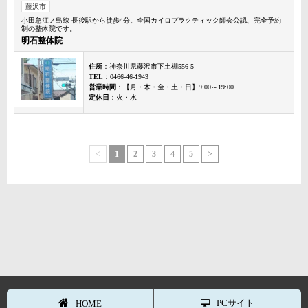
藤沢市
小田急江ノ島線 長後駅から徒歩4分。全国カイロプラクティック師会公認、完全予約
制の整体院です。
明石整体院
住所
：神奈川県藤沢市下土棚556-5
TEL
：0466-46-1943
営業時間
：【月・木・金・土・日】9:00～19:00
定休日
：火・水
<
1
2
3
4
5
>
PCサイト
HOME