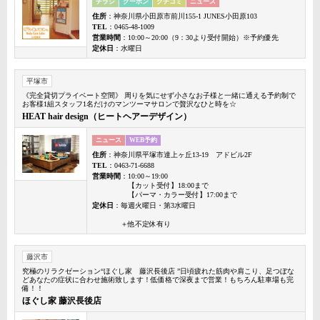
チラシ
クーポン
クチコミ
ニュース
住所
：神奈川県小田原市前川155-1 JUNES小田原103
TEL
：0465-48-1009
営業時間
：10:00～20:00（9：30より受付開始）※予約優先
定休日
：水曜日
平塚市
《完全貸切プライベート空間》 周りを気にせず小さなお子様と一緒に通える予約制で
お客様1組スタッフ1名だけのマンツーマサロンで贅沢なひと時を☆
HEAT hair design（ヒートヘアーデザイン）
ニュース
WEB予約
住所
：神奈川県平塚市達上ヶ丘13-19 アドビル2F
TEL
：0463-71-6688
営業時間
：10:00～19:00
【カット受付】18:00まで
【パーマ・カラー受付】17:00まで
定休日
：毎週火曜日・第3水曜日
＋他不定休有り
藤沢市
究極のリラクゼーション“ほぐし家 藤沢長後店 ”日頃疲れた筋肉や肩こり、足つぼな
どあなたの症状に合わせ施術致します！低価格で深夜まで営業！もちろん駐車場も完
備！！
ほぐし家 藤沢長後店