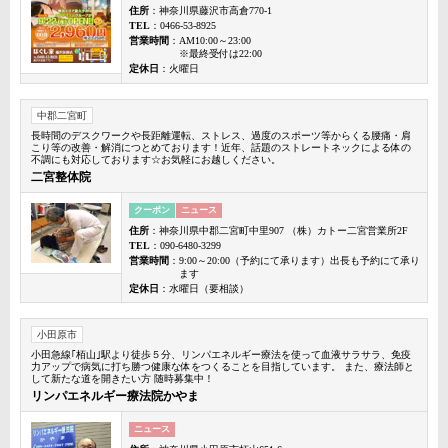
住所
：神奈川県藤沢市高倉770-1
TEL
：0466-53-8925
営業時間
：AM10:00～23:00
※最終受付は22:00
定休日
：火曜日
中郡二宮町
長時間のデスクワークや長距離運転、ストレス、過度のスポーツ等からくる腰痛・肩
こり等の改善・解消につとめております！近年、話題のストレートネックによる体の
不調にも対応しております☆お気軽にお越しください。
二宮整体院
クーポン
ニュース
住所
：神奈川県中郡二宮町中里907 （株）カトー二宮営業所2F
TEL
：090-6480-3299
営業時間
：9:00～20:00（予約にて承ります）出長も予約にて承り
ます
定休日
：水曜日（要相談）
小田原市
小田急線｢栢山｣駅より徒歩５分、リンパエネルギー療法を使って血液サラサラ、免疫
力アップで病気に打ち勝つ健康な体をつくることを目指しています。 また、療法師と
して新たな道を開きたい方 随時募集中！
リンパエネルギー療法院かやま
ニュース