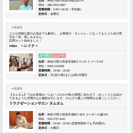
住所
：神奈川県小田原市栢山651-6
TEL
：080-3424-2867
営業時間
：9:00〜18:00（予約制）
定休日
：金曜日
小田原市
どんな些細な髪のお悩みでも解決し、お客様が「オシャレ」になってもらうための苦
労を一切、惜しみません。
訪問カット始めました！
reina ～レイナ～
クーポン
ニュース
住所
：神奈川県小田原市栄町2-11-19 イゾーラ101
TEL
：0465-24-8580
営業時間
：10:00～20:00
定休日
：月1回※第2または第3月曜日
小田原市
【タムタム】ではお客様お一人お一人の心や体の状態に合わせて、ゆっくりとお話が
できるような空間のなか施術を行います。のんびり癒しの時間をお過ごしください。
リラクゼーションサロン タムタム
住所
：神奈川県小田原市扇町1-38-8 コーポ一の森103
TEL
：050-3707-6441
営業時間
：10:00～20:00 (営業時間外でも予約受付)
定休日
：火曜日