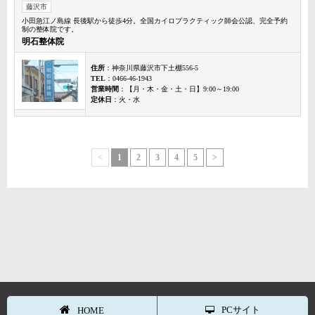
藤沢市
小田急江ノ島線 長後駅から徒歩4分。全国カイロプラクティック師会公認、完全予約
制の整体院です。
明石整体院
住所
：神奈川県藤沢市下土棚556-5
TEL
：0466-46-1943
営業時間
：【月・木・金・土・日】9:00～19:00
定休日
：火・水
<
1
2
3
4
5
>
PCサイト
HOME