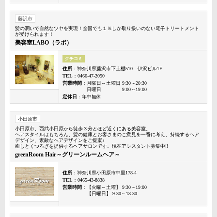
藤沢市
髪の潤いで自然なツヤを実現！全国でも１％しか取り扱いのない電子トリートメント
が受けられます！
美容室LABO（ラボ）
クチコミ
住所
：神奈川県藤沢市下土棚510 伊沢ビル1F
TEL
：0466-47-2050
営業時間
：月曜日～土曜日 9:30～20:30
日曜日 9:00～19:00
定休日
：年中無休
小田原市
小田原市、西武小田原から徒歩３分とほど近くにある美容室。
ヘアスタイルはもちろん、髪の健康とお客さまのご意見を一番に考え、持続するヘア
デザイン、素敵なヘアデザインをご提案♪
癒しとくつろぎを提供するヘアサロンです。現在アシスタント募集中!!
greenRoom Hair～グリーンルームヘア～
住所
：神奈川県小田原市中里178-4
TEL
：0465-43-8838
営業時間
：【火曜～土曜】 9:30～19:00
【日曜日】 9:30～18:30