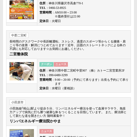
住所
：神奈川県藤沢市高倉770-1
TEL
：0466-53-8925
営業時間
：AM10:00～23:00
※最終受付は22:00
定休日
：火曜日
中郡二宮町
長時間のデスクワークや長距離運転、ストレス、過度のスポーツ等からくる腰痛・肩
こり等の改善・解消につとめております！近年、話題のストレートネックによる体の
不調にも対応しております☆お気軽にお越しください。
二宮整体院
クーポン
ニュース
住所
：神奈川県中郡二宮町中里907 （株）カトー二宮営業所2F
TEL
：090-6480-3299
営業時間
：9:00～20:00（予約にて承ります）出長も予約にて承り
ます
定休日
：水曜日（要相談）
小田原市
小田急線｢栢山｣駅より徒歩５分、リンパエネルギー療法を使って血液サラサラ、免疫
力アップで病気に打ち勝つ健康な体をつくることを目指しています。 また、療法師と
して新たな道を開きたい方 随時募集中！
リンパエネルギー療法院かやま
ニュース