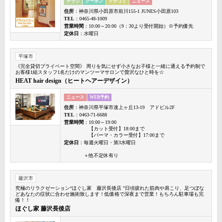
チラシ
クーポン
クチコミ
ニュース
住所
：神奈川県小田原市前川155-1 JUNES小田原103
TEL
：0465-48-1009
営業時間
：10:00～20:00（9：30より受付開始）※予約優先
定休日
：水曜日
平塚市
《完全貸切プライベート空間》 周りを気にせず小さなお子様と一緒に通える予約制で
お客様1組スタッフ1名だけのマンツーマサロンで贅沢なひと時を☆
HEAT hair design（ヒートヘアーデザイン）
ニュース
WEB予約
住所
：神奈川県平塚市達上ヶ丘13-19 アドビル2F
TEL
：0463-71-6688
営業時間
：10:00～19:00
【カット受付】18:00まで
【パーマ・カラー受付】17:00まで
定休日
：毎週火曜日・第3水曜日
＋他不定休有り
藤沢市
究極のリラクゼーション“ほぐし家 藤沢長後店 ”日頃疲れた筋肉や肩こり、足つぼな
どあなたの症状に合わせ施術致します！低価格で深夜まで営業！もちろん駐車場も完
備！！
ほぐし家 藤沢長後店