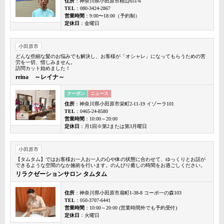
住所
：神奈川県小田原市栢山651-6
TEL
：080-3424-2867
営業時間
：9:00〜18:00（予約制）
定休日
：金曜日
小田原市
どんな些細な髪のお悩みでも解決し、お客様が「オシャレ」になってもらうための苦
労を一切、惜しみません。
訪問カット始めました！
reina ～レイナ～
クーポン
ニュース
住所
：神奈川県小田原市栄町2-11-19 イゾーラ101
TEL
：0465-24-8580
営業時間
：10:00～20:00
定休日
：月1回※第2または第3月曜日
小田原市
【タムタム】ではお客様お一人お一人の心や体の状態に合わせて、ゆっくりとお話が
できるような空間のなか施術を行います。のんびり癒しの時間をお過ごしください。
リラクゼーションサロン タムタム
住所
：神奈川県小田原市扇町1-38-8 コーポ一の森103
TEL
：050-3707-6441
営業時間
：10:00～20:00 (営業時間外でも予約受付)
定休日
：火曜日