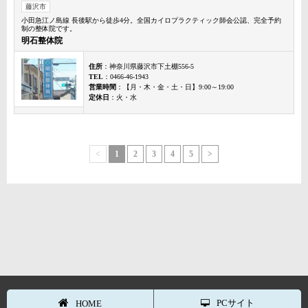
藤沢市
小田急江ノ島線 長後駅から徒歩4分。全国カイロプラクティック師会公認、完全予約
制の整体院です。
明石整体院
住所
：神奈川県藤沢市下土棚556-5
TEL
：0466-46-1943
営業時間
：【月・木・金・土・日】9:00～19:00
定休日
：火・水
<
1
2
3
4
5
>
PCサイト
HOME