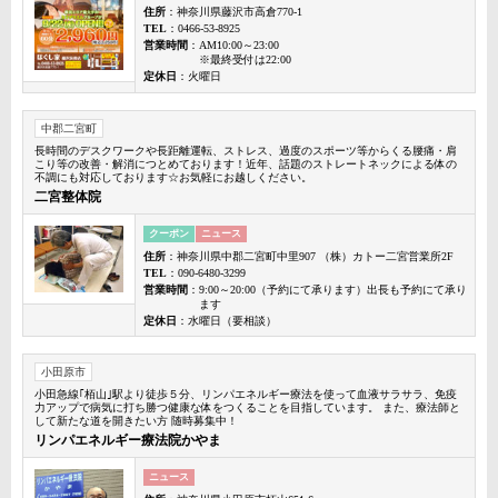
住所
：神奈川県藤沢市高倉770-1
TEL
：0466-53-8925
営業時間
：AM10:00～23:00
※最終受付は22:00
定休日
：火曜日
中郡二宮町
長時間のデスクワークや長距離運転、ストレス、過度のスポーツ等からくる腰痛・肩
こり等の改善・解消につとめております！近年、話題のストレートネックによる体の
不調にも対応しております☆お気軽にお越しください。
二宮整体院
クーポン
ニュース
住所
：神奈川県中郡二宮町中里907 （株）カトー二宮営業所2F
TEL
：090-6480-3299
営業時間
：9:00～20:00（予約にて承ります）出長も予約にて承り
ます
定休日
：水曜日（要相談）
小田原市
小田急線｢栢山｣駅より徒歩５分、リンパエネルギー療法を使って血液サラサラ、免疫
力アップで病気に打ち勝つ健康な体をつくることを目指しています。 また、療法師と
して新たな道を開きたい方 随時募集中！
リンパエネルギー療法院かやま
ニュース