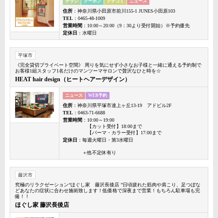
チラシ
クーポン
クチコミ
ニュース
住所
：神奈川県小田原市前川155-1 JUNES小田原103
TEL
：0465-48-1009
営業時間
：10:00～20:00（9：30より受付開始）※予約優先
定休日
：水曜日
平塚市
《完全貸切プライベート空間》 周りを気にせず小さなお子様と一緒に通える予約制で
お客様1組スタッフ1名だけのマンツーマサロンで贅沢なひと時を☆
HEAT hair design（ヒートヘアーデザイン）
ニュース
WEB予約
住所
：神奈川県平塚市達上ヶ丘13-19 アドビル2F
TEL
：0463-71-6688
営業時間
：10:00～19:00
【カット受付】18:00まで
【パーマ・カラー受付】17:00まで
定休日
：毎週火曜日・第3水曜日
＋他不定休有り
藤沢市
究極のリラクゼーション“ほぐし家 藤沢長後店 ”日頃疲れた筋肉や肩こり、足つぼな
どあなたの症状に合わせ施術致します！低価格で深夜まで営業！もちろん駐車場も完
備！！
ほぐし家 藤沢長後店