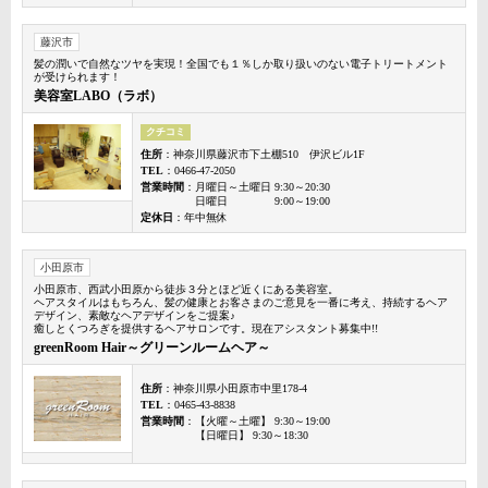
藤沢市
髪の潤いで自然なツヤを実現！全国でも１％しか取り扱いのない電子トリートメント
が受けられます！
美容室LABO（ラボ）
クチコミ
住所
：神奈川県藤沢市下土棚510 伊沢ビル1F
TEL
：0466-47-2050
営業時間
：月曜日～土曜日 9:30～20:30
日曜日 9:00～19:00
定休日
：年中無休
小田原市
小田原市、西武小田原から徒歩３分とほど近くにある美容室。
ヘアスタイルはもちろん、髪の健康とお客さまのご意見を一番に考え、持続するヘア
デザイン、素敵なヘアデザインをご提案♪
癒しとくつろぎを提供するヘアサロンです。現在アシスタント募集中!!
greenRoom Hair～グリーンルームヘア～
住所
：神奈川県小田原市中里178-4
TEL
：0465-43-8838
営業時間
：【火曜～土曜】 9:30～19:00
【日曜日】 9:30～18:30