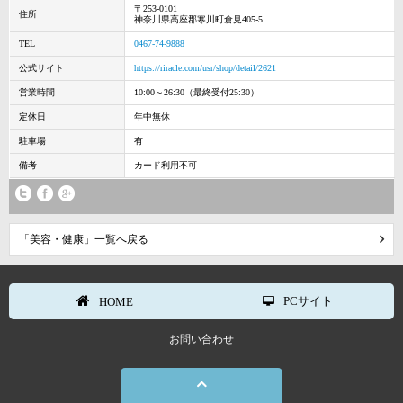
〒253-0101
住所
神奈川県高座郡寒川町倉見405-5
TEL
0467-74-9888
公式サイト
https://riracle.com/usr/shop/detail/2621
営業時間
10:00～26:30（最終受付25:30）
定休日
年中無休
駐車場
有
備考
カード利用不可
「美容・健康」一覧へ戻る
PCサイト
HOME
お問い合わせ