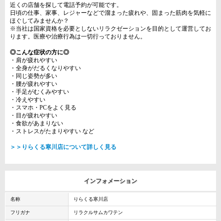
近くの店舗を探して電話予約が可能です。
日頃の仕事、家事、レジャーなどで溜まった疲れや、固まった筋肉を気軽に
ほぐしてみませんか？
※当社は国家資格を必要としないリラクゼーションを目的として運営してお
ります。医療や治療行為は一切行っておりません。
◎こんな症状の方に◎
・肩が疲れやすい
・全身がだるくなりやすい
・同じ姿勢が多い
・腰が疲れやすい
・手足がむくみやすい
・冷えやすい
・スマホ・PCをよく見る
・目が疲れやすい
・食欲があまりない
・ストレスがたまりやすい など
＞＞りらくる寒川店について詳しく見る
インフォメーション
名称
りらくる寒川店
フリガナ
リラクルサムカワテン