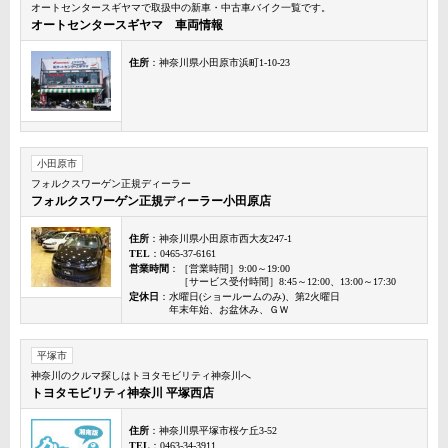
オートセンタースギヤマで取扱中の新車・中古車バイク一覧です。
オートセンタースギヤマ 車両情報
住所
：神奈川県小田原市浜町1-10-23
小田原市
フォルクスワーゲン正規ディーラー
フォルクスワーゲン正規ディーラー小田原店
住所
：神奈川県小田原市西大友247-1
TEL
：0465-37-6161
営業時間
：［営業時間］9:00～19:00
［サービス受付時間］8:45～12:00、13:00～17:30
定休日
：水曜日(ショールームのみ)、第2火曜日
年末年始、お盆休み、ＧＷ
平塚市
神奈川のクルマ探しはトヨタモビリティ神奈川へ
トヨタモビリティ神奈川 平塚西店
住所
：神奈川県平塚市桜ケ丘3-52
TEL
：0463-34-3911