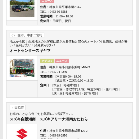
ニュース
住所
：神奈川県平塚市纏204-7
TEL
：0463-36-8588
営業時間
：11:00～18:00
定休日
：日曜日、祝日
小田原市、中郡二宮町
地元から広く西湘地区のお客様に愛される信頼と安心のオートバイ販売店。価格が安
い！金利が安い！諸経費が安い！
オートセンタースギヤマ
クチコミ
ニュース
住所
：神奈川県小田原市浜町1-10-23
TEL
：0465-24-3399
営業時間
：[本店]10:00～19:00
[成田店・二宮]10:00～18:30
定休日
：[本店]：毎週水曜日
[二宮店・修理専門工場]: 毎週水曜日・第2日曜日
[成田店]: 毎週水曜日・第2月曜日
小田原市
お車のことなら何でもお気軽にご相談下さい。
スズキ自販湘南 スズキアリーナ湘南おだわら
住所
：神奈川県小田原市成田426-2
TEL
：0465-39-2950