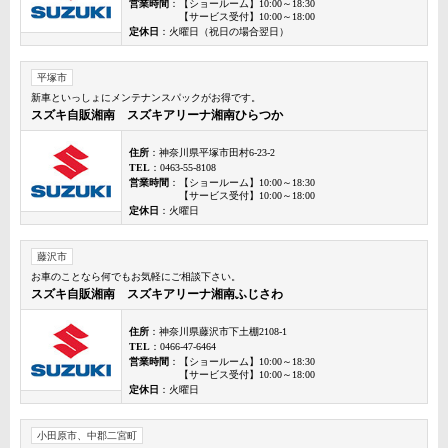
営業時間
：【ショールーム】10:00～18:30
【サービス受付】10:00～18:00
定休日
：火曜日（祝日の場合翌日）
平塚市
新車といっしょにメンテナンスパックがお得です。
スズキ自販湘南 スズキアリーナ湘南ひらつか
住所
：神奈川県平塚市田村6-23-2
TEL
：0463-55-8108
営業時間
：【ショールーム】10:00～18:30
【サービス受付】10:00～18:00
定休日
：火曜日
藤沢市
お車のことなら何でもお気軽にご相談下さい。
スズキ自販湘南 スズキアリーナ湘南ふじさわ
住所
：神奈川県藤沢市下土棚2108-1
TEL
：0466-47-6464
営業時間
：【ショールーム】10:00～18:30
【サービス受付】10:00～18:00
定休日
：火曜日
小田原市、中郡二宮町