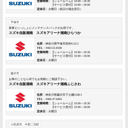
営業時間
：【ショールーム】10:00～18:30
【サービス受付】10:00～18:00
定休日
：火曜日（祝日の場合翌日）
平塚市
新車といっしょにメンテナンスパックがお得です。
スズキ自販湘南 スズキアリーナ湘南ひらつか
住所
：神奈川県平塚市田村6-23-2
TEL
：0463-55-8108
営業時間
：【ショールーム】10:00～18:30
【サービス受付】10:00～18:00
定休日
：火曜日
藤沢市
お車のことなら何でもお気軽にご相談下さい。
スズキ自販湘南 スズキアリーナ湘南ふじさわ
住所
：神奈川県藤沢市下土棚2108-1
TEL
：0466-47-6464
営業時間
：【ショールーム】10:00～18:30
【サービス受付】10:00～18:00
定休日
：火曜日
小田原市、中郡二宮町