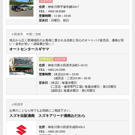
ニュース
住所
：神奈川県平塚市纏204-7
TEL
：0463-36-8588
営業時間
：11:00～18:00
定休日
：日曜日、祝日
小田原市、中郡二宮町
地元から広く西湘地区のお客様に愛される信頼と安心のオートバイ販売店。価格が安
い！金利が安い！諸経費が安い！
オートセンタースギヤマ
クチコミ
ニュース
住所
：神奈川県小田原市浜町1-10-23
TEL
：0465-24-3399
営業時間
：[本店]10:00～19:00
[成田店・二宮]10:00～18:30
定休日
：[本店]：毎週水曜日
[二宮店・修理専門工場]: 毎週水曜日・第2日曜日
[成田店]: 毎週水曜日・第2月曜日
小田原市
お車のことなら何でもお気軽にご相談下さい。
スズキ自販湘南 スズキアリーナ湘南おだわら
住所
：神奈川県小田原市成田426-2
TEL
：0465-39-2950