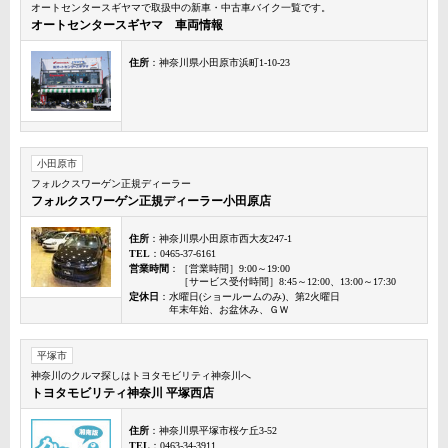
オートセンタースギヤマで取扱中の新車・中古車バイク一覧です。
オートセンタースギヤマ 車両情報
住所
：神奈川県小田原市浜町1-10-23
小田原市
フォルクスワーゲン正規ディーラー
フォルクスワーゲン正規ディーラー小田原店
住所
：神奈川県小田原市西大友247-1
TEL
：0465-37-6161
営業時間
：［営業時間］9:00～19:00
［サービス受付時間］8:45～12:00、13:00～17:30
定休日
：水曜日(ショールームのみ)、第2火曜日
年末年始、お盆休み、ＧＷ
平塚市
神奈川のクルマ探しはトヨタモビリティ神奈川へ
トヨタモビリティ神奈川 平塚西店
住所
：神奈川県平塚市桜ケ丘3-52
TEL
：0463-34-3911