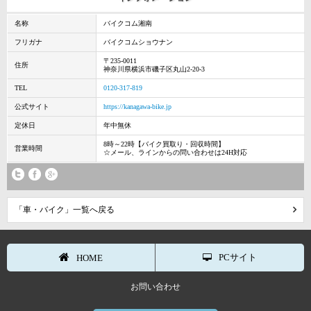
名称
バイクコム湘南
フリガナ
バイクコムショウナン
〒235-0011
住所
神奈川県横浜市磯子区丸山2-20-3
TEL
0120-317-819
公式サイト
https://kanagawa-bike.jp
定休日
年中無休
8時～22時【バイク買取り・回収時間】
営業時間
☆メール、ラインからの問い合わせは24H対応
「車・バイク」一覧へ戻る
PCサイト
HOME
お問い合わせ