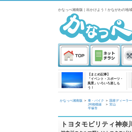
かなっぺ湘南版｜出かけよう！かながわの地
【まとめ記事】
「イベント・スポーツ・
風景」いろいろ楽しも
う！
かなっぺ湘南版
>
車・バイク
>
国産ディーラー
JR相模線
>
宮山
平塚市
トヨタモビリティ神奈川