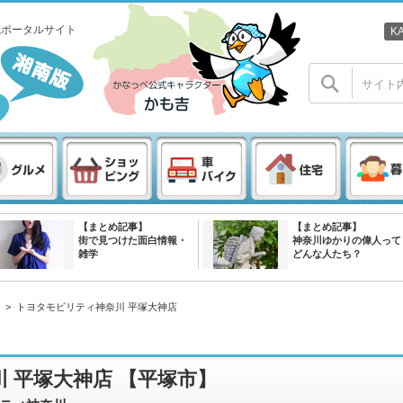
域ポータルサイト
K
【まとめ記事】
【まとめ記事】
街で見つけた面白情報・
神奈川ゆかりの偉人って
雑学
どんな人たち？
>
トヨタモビリティ神奈川 平塚大神店
 平塚大神店 【平塚市】