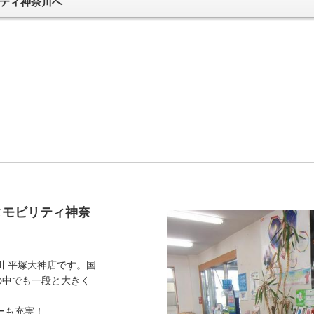
ティ神奈川へ
タモビリティ神奈
川 平塚大神店です。国
の中でも一段と大きく
ーも充実！