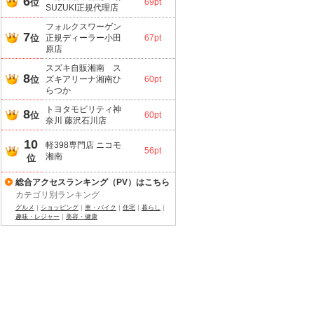
6
位
69pt
SUZUKI正規代理店
フォルクスワーゲン
7
位
正規ディーラー小田
67pt
原店
スズキ自販湘南 ス
8
位
ズキアリーナ湘南ひ
60pt
らつか
トヨタモビリティ神
8
位
60pt
奈川 藤沢石川店
10
軽398専門店 ニコモ
56pt
湘南
位
総合アクセスランキング（PV）はこちら
カテゴリ別ランキング
グルメ
｜
ショッピング
｜
車・バイク
｜
住宅
｜
暮らし
｜
趣味・レジャー
｜
美容・健康