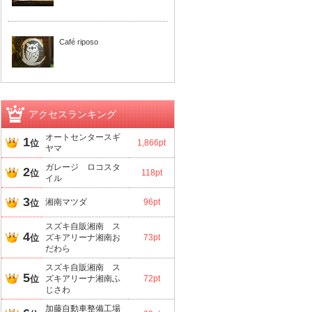
Café riposo
アクセスランキング
オートセンタースギ
1
位
1,866pt
ヤマ
ガレージ ロコスタ
2
位
118pt
イル
3
湘南マツダ
96pt
位
スズキ自販湘南 ス
4
位
ズキアリーナ湘南お
73pt
だわら
スズキ自販湘南 ス
5
位
ズキアリーナ湘南ふ
72pt
じさわ
加藤自動車整備工場