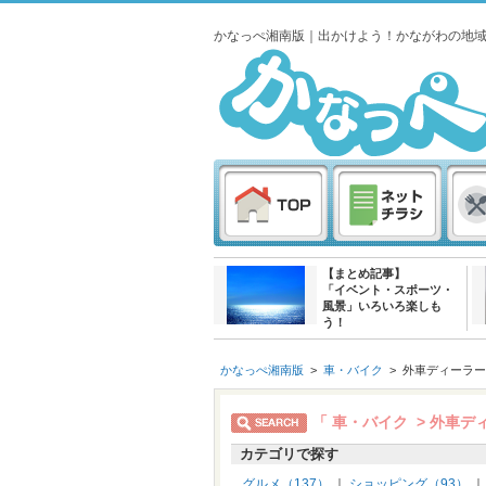
かなっぺ湘南版｜出かけよう！かながわの地
【まとめ記事】
「イベント・スポーツ・
風景」いろいろ楽しも
う！
かなっぺ湘南版
>
車・バイク
>
外車ディーラー
「 車・バイク > 外車デ
カテゴリで探す
グルメ（137）
｜
ショッピング（93）