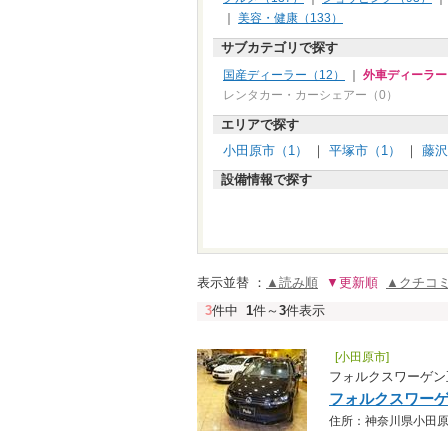
｜
美容・健康（133）
サブカテゴリで探す
国産ディーラー（12）
｜
外車ディーラー
レンタカー・カーシェアー（0）
エリアで探す
小田原市（1）
｜
平塚市（1）
｜
藤沢
設備情報で探す
表示並替 ：
▲読み順
▼更新順
▲クチコ
3
件中
1
件～
3
件表示
[小田原市]
フォルクスワーゲン
フォルクスワー
住所：神奈川県小田原市西大