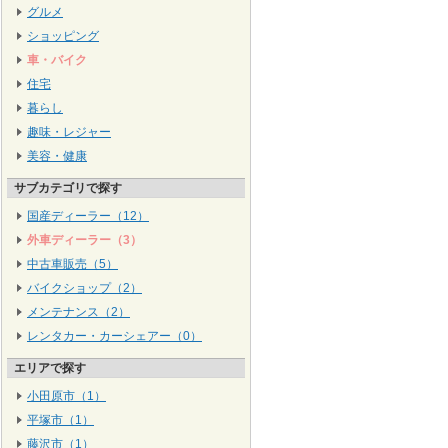
グルメ
ショッピング
車・バイク
住宅
暮らし
趣味・レジャー
美容・健康
サブカテゴリで探す
国産ディーラー（12）
外車ディーラー（3）
中古車販売（5）
バイクショップ（2）
メンテナンス（2）
レンタカー・カーシェアー（0）
エリアで探す
小田原市（1）
平塚市（1）
藤沢市（1）