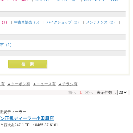
（3）
｜
中古車販売（5）
｜
バイクショップ（2）
｜
メンテナンス（2）
｜
市（1）
ミ有
▲クーポン有
▲ニュース有
▲チラシ有
前へ
1
次へ
表示件数 ：
正規ディーラー
ゲン正規ディーラー小田原店
友247-1 TEL：0465-37-6161