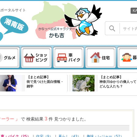
域ポータルサイト
K
【まとめ記事】
【まとめ記事】
街で見つけた面白情報・
神奈川ゆかりの偉人って
雑学
どんな人たち？
3
ィーラー 」
で 検索結果
件 見つかりました。
｜
車・バイク（25）
｜
住宅（9）
｜
暮らし（43）
｜
趣味・レジャー（52）