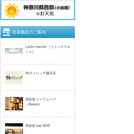
新着施設のご案内
Lykke marché （リュッケマル
シェ）
Reストレッチ藤沢店
理容室 ビーウェーブ
（Bwave）
理容室 hair BEAT