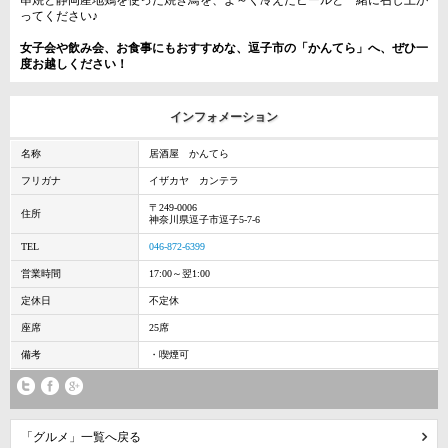
串焼と静岡産地鶏を使った焼き鳥を、よ～く冷えたビールと一緒に召し上が
ってください♪
女子会や飲み会、お食事にもおすすめな、逗子市の「かんてら」へ、ぜひ一
度お越しください！
インフォメーション
名称
居酒屋 かんてら
フリガナ
イザカヤ カンテラ
〒249-0006
住所
神奈川県逗子市逗子5-7-6
TEL
046-872-6399
営業時間
17:00～翌1:00
定休日
不定休
座席
25席
備考
・喫煙可
「グルメ」一覧へ戻る