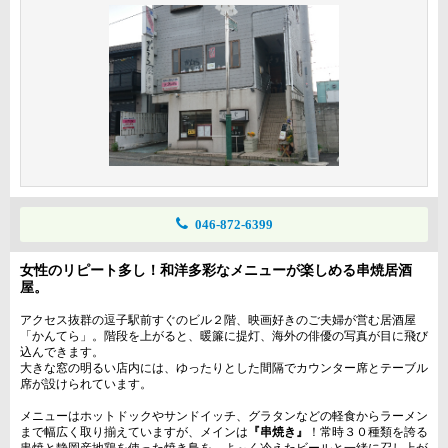
046-872-6399
女性のリピート多し！和洋多彩なメニューが楽しめる串焼居酒
屋。
アクセス抜群の逗子駅前すぐのビル２階、映画好きのご夫婦が営む居酒屋
「かんてら」。階段を上がると、暖簾に提灯、海外の俳優の写真が目に飛び
込んできます。
大きな窓の明るい店内には、ゆったりとした間隔でカウンター席とテーブル
席が設けられています。
メニューはホットドックやサンドイッチ、グラタンなどの軽食からラーメン
まで幅広く取り揃えていますが、メインは
『串焼き』
！常時３０種類を誇る