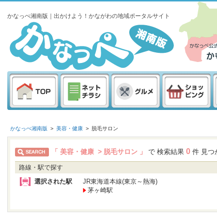
かなっぺ湘南版｜出かけよう！かながわの地域ポータルサイト
かなっぺ湘南版
>
美容・健康
>
脱毛サロン
0
「 美容・健康 > 脱毛サロン 」
で 検索結果
件 見つ
路線・駅で探す
選択された駅
JR東海道本線(東京～熱海)
茅ヶ崎駅