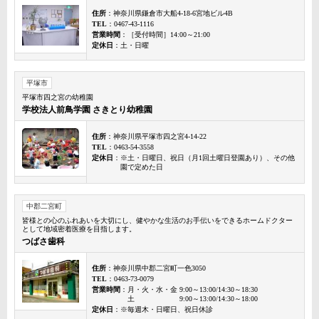
住所
：神奈川県鎌倉市大船4-18-6宮地ビル4B
TEL
：0467-43-1116
営業時間
：［受付時間］14:00～21:00
定休日
：土・日曜
平塚市
平塚市四之宮の幼稚園
学校法人前鳥学園 さきとり幼稚園
住所
：神奈川県平塚市四之宮4-14-22
TEL
：0463-54-3558
定休日
：※土・日曜日、祝日（月1回土曜日登園あり）、その他
園で定めた日
中郡二宮町
皆様との心のふれあいを大切にし、健やかな生活のお手伝いをできるホームドクター
として地域密着医療を目指します。
つばさ歯科
住所
：神奈川県中郡二宮町一色3050
TEL
：0463-73-0079
営業時間
：月・火・水・金 9:00～13:00/14:30～18:30
土 9:00～13:00/14:30～18:00
定休日
：※毎週木・日曜日、祝日休診