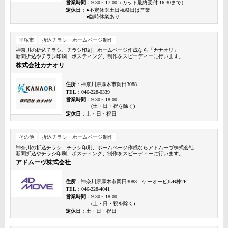
営業時間
：9:30～17:00（カット最終受付 16:30まで）
定休日
：●不定休※土日祝祭日は営業
●臨時休業あり
平塚市
折込チラシ・ホームページ制作
神奈川の折込チラシ、チラシ印刷、ホームページ作成なら「カナオリ」
新聞折込やチラシ印刷、ポスティング、制作をスピーディーに行います。
株式会社カナオリ
住所
：神奈川県厚木市岡田3088
TEL
：046-228-0339
営業時間
：9:30～18:00
(土・日・祝を除く)
定休日
：土・日・祝日
その他
折込チラシ・ホームページ制作
神奈川の折込チラシ、チラシ印刷、ホームページ作成ならアドムーヴ株式会社
新聞折込やチラシ印刷、ポスティング、制作をスピーディーに行います。
アドムーヴ株式会社
住所
：神奈川県厚木市岡田3088 ケーオービルB棟2F
TEL
：046-228-4041
営業時間
：9:30～18:00
(土・日・祝を除く)
定休日
：土・日・祝日