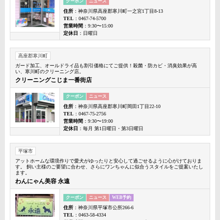
クーポン
ニュース
住所
：神奈川県高座郡寒川町一之宮1丁目8-13
TEL
：0467-74-5700
営業時間
：9:30〜15:00
定休日
：日曜日
高座郡寒川町
ガード加工、オールドライ品も割引価格にてご提供！殺菌・防カビ・消臭効果が高
い、寒川町のクリーニング店。
クリーニングこじま一番街店
クーポン
ニュース
住所
：神奈川県高座郡寒川町岡田1丁目22-10
TEL
：0467-75-2756
営業時間
：9:30〜19:00
定休日
：毎月 第1日曜日・第3日曜日
平塚市
アットホームな環境作りで愛犬がゆったりと安心して過ごせるように心がけておりま
す。 飼い主様のご要望に合わせ、さらにワンちゃんに似合うスタイルをご提案いたし
ます。
わんにゃん美容 永遠
クーポン
ニュース
WEB予約
住所
：神奈川県平塚市公所266-6
TEL
：0463-58-4334