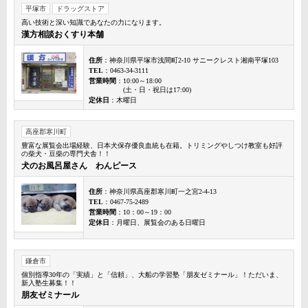
平塚市
ドラッグストア
高い技術と深い知識であなたの力になります。
漢方相談おくすり本舗
住所
：神奈川県平塚市浅間町2-10 サニークレスト湘南平塚103
TEL
：0463-34-3111
営業時間
：10:00～18:00
(土・日・祝日は17:00)
定休日
：木曜日
高座郡寒川町
豊富な展覧会出場経験、日本犬保存優良血統も在籍。トリミングやしつけ教室も好評
の柴犬・豆柴の専門犬舎！！
犬のお風呂屋さん わんピース
住所
：神奈川県高座郡寒川町一之宮2-4-13
TEL
：0467-75-2489
営業時間
：10：00～19：00
定休日
：月曜日、展覧会のある日曜日
鎌倉市
個別指導30年の「実績」と「信頼」、大船の学習塾「朋友ゼミナール」！ただいま、
新入塾生募集！！
朋友ゼミナール