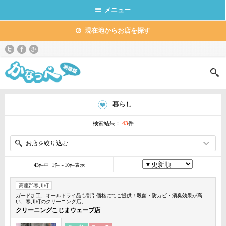
メニュー
現在地からお店を探す
暮らし
検索結果：
43
件
お店を絞り込む
43件中 1件～10件表示
高座郡寒川町
ガード加工、オールドライ品も割引価格にてご提供！殺菌・防カビ・消臭効果が高
い、寒川町のクリーニング店。
クリーニングこじまウェーブ店