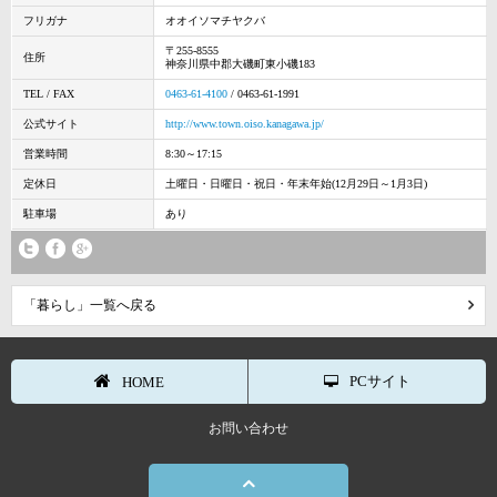
フリガナ
オオイソマチヤクバ
〒255-8555
住所
神奈川県中郡大磯町東小磯183
TEL / FAX
0463-61-4100
/ 0463-61-1991
公式サイト
http://www.town.oiso.kanagawa.jp/
営業時間
8:30～17:15
定休日
土曜日・日曜日・祝日・年末年始(12月29日～1月3日)
駐車場
あり
「暮らし」一覧へ戻る
PCサイト
HOME
お問い合わせ