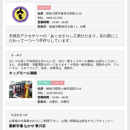
ニュース
住所
：神奈川県平塚市代官町12-33
TEL
：0463-22-5501
営業時間
：10:00～18:00
定休日
：毎週月曜(祝日を除く)、火曜
天然石アクセサリーの「あくせさりぃ工房ひだまり」石の質にこ
だわって一つ一つ手作りしています。
茅ヶ崎市
少しでも高く子供用品を売りたい方、ぜひ一度キッズモール湘南にお持ちください。
また、出張買取・宅配買取も行っております！※現在一般衣類は、買取中止中。フォ
ーマル、スキーウェア、浴衣、水着等は、買取中。
キッズモール湘南
クーポン
ニュース
住所
：神奈川県茅ヶ崎市高田2-3-6
TEL
：0120-565-625
営業時間
：10:00～18:00
定休日
：火曜日・水曜日
高座郡寒川町
お客様の冷蔵庫がわりにご利用下さい。お買い得商品は折込チラシでチェック！
新鮮市場 なかや 寒川店