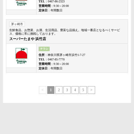
TEL
：0467-86-2323
営業時間
：9:30～20:00
定休日
：年間数日
茅ヶ崎市
生鮮食品、お惣菜、お酒、生活用品、豊富な品揃え。地域一番店となるべくサービ
ス、価格に常に挑戦しております。
スーパーたまや 浜竹店
チラシ
住所
：神奈川県茅ヶ崎市浜竹1-7-27
TEL
：0467-85-7770
営業時間
：9:30～20:00
定休日
：年間数日
<
1
2
3
4
5
>