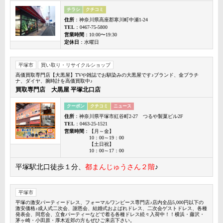
チラシ
クチコミ
住所
：神奈川県高座郡寒川町中瀬1-24
TEL
：0467-75-5800
営業時間
：10:00〜19:30
定休日
：水曜日
平塚市
買い取り・リサイクルショップ
高価買取専門店【大黒屋】TVや雑誌でお馴染みの大黒屋です♪ブランド、金プラチ
ナ、ダイヤ、腕時計を高価買取中♪
買取専門店 大黒屋 平塚北口店
クーポン
クチコミ
ニュース
住所
：神奈川県平塚市紅谷町2-27 つるや製菓ビル2F
TEL
：0463-25-1521
営業時間
：【月～金】
10：00～19：00
【土日祝】
10：00～17：00
平塚駅北口徒歩１分、
都まんじゅうさん２階
♪
平塚市
平塚の激安パーティードレス、フォーマルワンピース専門店♪店内全品5,000円以下の
激安価格♪成人式二次会、謝恩会、結婚式およばれドレス、二次会ゲストドレス、各種
発表会、同窓会、立食パーティーなどで着る各種ドレス続々入荷中！！横浜・藤沢・
茅ヶ崎・小田原・厚木近郊の方もぜひご来店下さい。