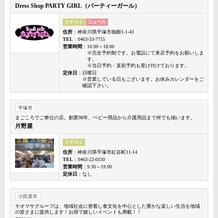
Dress Shop PARTY GIRL（パーティーガール）
クチコミ
ニュース
住所
：神奈川県平塚市御殿1-1-43
TEL
：0463-33-7715
営業時間
：10:00～18:00
※完全予約制です。お電話にて来店予約をお願いしま
す。
※当日予約・直前予約も受け付けております。
定休日
：日曜日
※営業している日もございます。お休みカレンダーをご
確認下さい。
平塚市
まごころでご奉仕の店。創業98年、ベビー用品から介護用品まで何でも揃います。
片野屋
クチコミ
住所
：神奈川県平塚市紅谷町11-14
TEL
：0463-22-0150
営業時間
：9:30～19:00
定休日
：なし
小田原市
ヤオマサグループは、地域社会に密着し食文化を中心とした豊かな楽しい生活を地域
の皆さまに提供します！お得で嬉しいイベントも満載！！