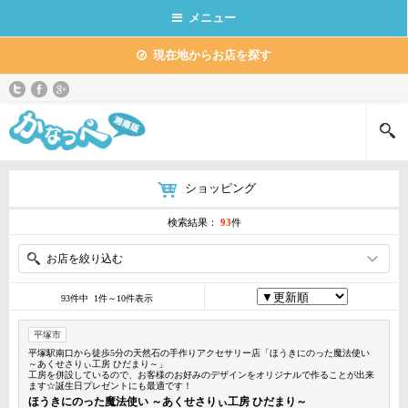
メニュー
現在地からお店を探す
ショッピング
検索結果：
93
件
お店を絞り込む
93件中 1件～10件表示
平塚市
平塚駅南口から徒歩5分の天然石の手作りアクセサリー店「ほうきにのった魔法使い
～あくせさりぃ工房 ひだまり～」
工房を併設しているので、お客様のお好みのデザインをオリジナルで作ることが出来
ます☆誕生日プレゼントにも最適です！
ほうきにのった魔法使い ～あくせさりぃ工房 ひだまり～