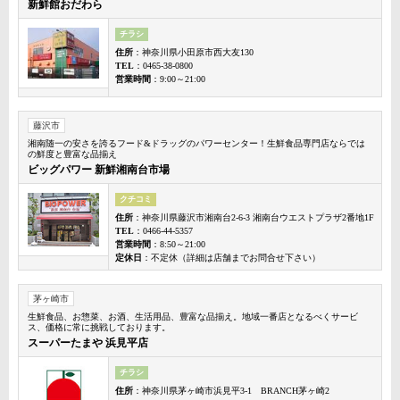
新鮮館おだわら
チラシ
住所
：神奈川県小田原市西大友130
TEL
：0465-38-0800
営業時間
：9:00～21:00
藤沢市
湘南随一の安さを誇るフード&ドラッグのパワーセンター！生鮮食品専門店ならでは
の鮮度と豊富な品揃え
ビッグパワー 新鮮湘南台市場
クチコミ
住所
：神奈川県藤沢市湘南台2-6-3 湘南台ウエストプラザ2番地1F
TEL
：0466-44-5357
営業時間
：8:50～21:00
定休日
：不定休（詳細は店舗までお問合せ下さい）
茅ヶ崎市
生鮮食品、お惣菜、お酒、生活用品、豊富な品揃え。地域一番店となるべくサービ
ス、価格に常に挑戦しております。
スーパーたまや 浜見平店
チラシ
住所
：神奈川県茅ヶ崎市浜見平3-1 BRANCH茅ヶ崎2