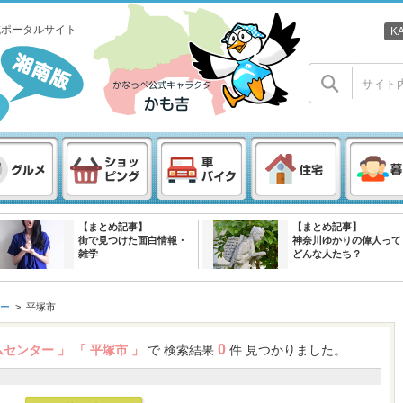
域ポータルサイト
K
【まとめ記事】
【まとめ記事】
街で見つけた面白情報・
神奈川ゆかりの偉人って
雑学
どんな人たち？
ー
>
平塚市
0
ムセンター 」
「 平塚市 」
で 検索結果
件 見つかりました。