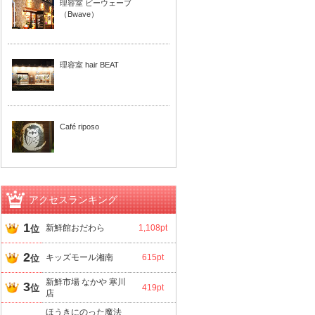
理容室 ビーウェーブ
（Bwave）
理容室 hair BEAT
Café riposo
アクセスランキング
1
新鮮館おだわら
1,108pt
位
2
キッズモール湘南
615pt
位
新鮮市場 なかや 寒川
3
位
419pt
店
ほうきにのった魔法