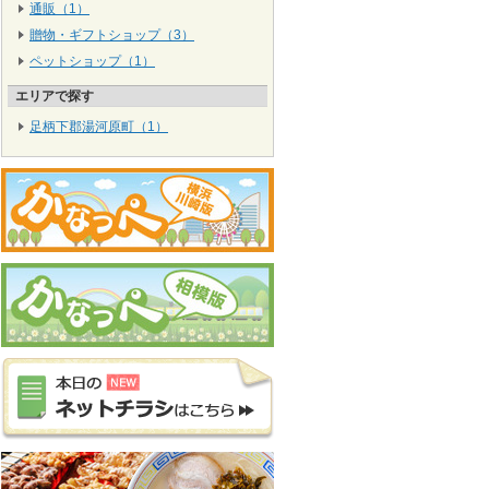
通販（1）
贈物・ギフトショップ（3）
ペットショップ（1）
エリアで探す
足柄下郡湯河原町（1）