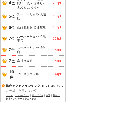
4
位
使い ～あくせさりぃ
292pt
工房 ひだまり～
スーパーたまや 大磯
5
位
181pt
店
6
食品館あおば 辻堂店
167pt
位
スーパーたまや 浜見
7
位
158pt
平店
スーパーたまや 浜竹
7
位
158pt
店
7
寒川水族館
158pt
位
10
フレスポ茅ヶ崎
144pt
位
総合アクセスランキング（PV）はこちら
カテゴリ別ランキング
グルメ
｜
ショッピング
｜
車・バイク
｜
住宅
｜
暮らし
｜
趣味・レジャー
｜
美容・健康