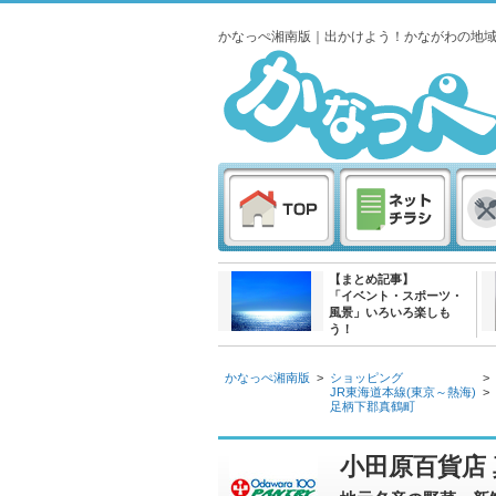
かなっぺ湘南版｜出かけよう！かながわの地
【まとめ記事】
「イベント・スポーツ・
風景」いろいろ楽しも
う！
かなっぺ湘南版
>
ショッピング
>
JR東海道本線(東京～熱海)
>
足柄下郡真鶴町
小田原百貨店