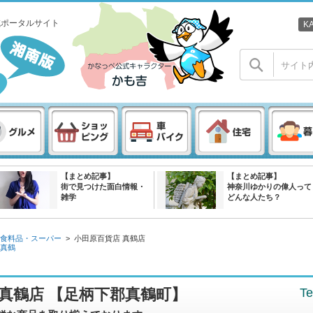
域ポータルサイト
K
【まとめ記事】
【まとめ記事】
街で見つけた面白情報・
神奈川ゆかりの偉人って
雑学
どんな人たち？
食料品・スーパー
>
小田原百貨店 真鶴店
真鶴
 真鶴店 【足柄下郡真鶴町】
Te