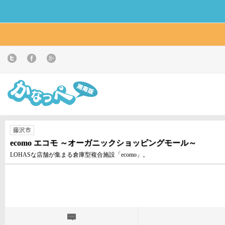
藤沢市
ecomo エコモ ～オーガニックショッピングモール～
LOHASな店舗が集まる倉庫型複合施設「ecomo」。