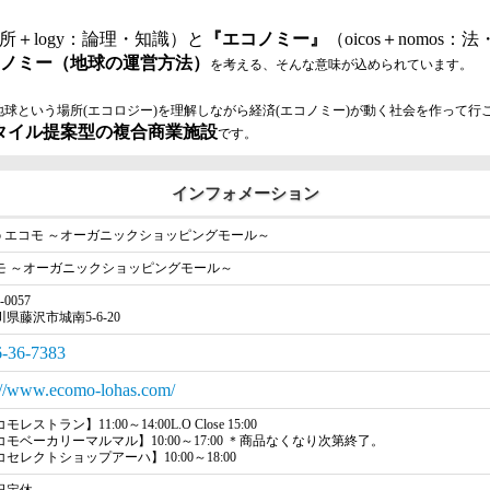
場所＋logy：論理・知識）と
『エコノミー』
（oicos＋nomo
ノミー（地球の運営方法）
を考える、そんな意味が込められています。
地球という場所(エコロジー)を理解しながら経済(エコノミー)が動く社会を作って
タイル提案型の複合商業施設
です。
インフォメーション
omo エコモ ～オーガニックショッピングモール～
モ ～オーガニックショッピングモール～
-0057
県藤沢市城南5-6-20
-36-7383
://www.ecomo-lohas.com/
レストラン】11:00～14:00L.O Close 15:00
コモベーカリーマルマル】10:00～17:00 ＊商品なくなり次第終了。
セレクトショップアーハ】10:00～18:00