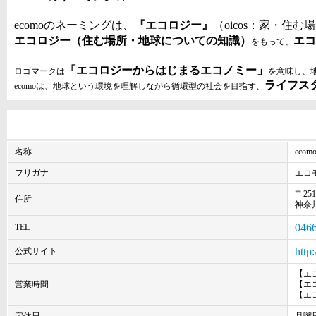
ecomoのネーミングは、
『エコロジー』
（oicos：家・住む
エコロジー（住む場所・地球についての知識）
エコ
をもって、
「エコロジーからはじまるエコノミー」
ロゴマークは
を意味し、
ライフス
ecomoは、地球という環境を理解しながら循環型の社会を目指す、
名称
ec
フリガナ
エコ
〒251
住所
神奈川
0466
TEL
http
公式サイト
【エコモ
営業時間
【エ
【エコ