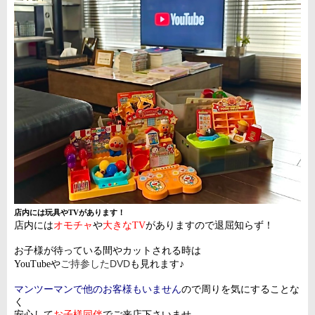
店内には玩具やTVがあります！
店内には
オモチャ
や
大きなTV
がありますので退屈知らず！
お子様が待っている間やカットされる時は
ご持参したDVD
YouTubeや
も見れます♪
マンツーマンで他のお客様もいません
ので周りを気にすることな
く
安心して
お子様同伴
でご来店下さいませ。