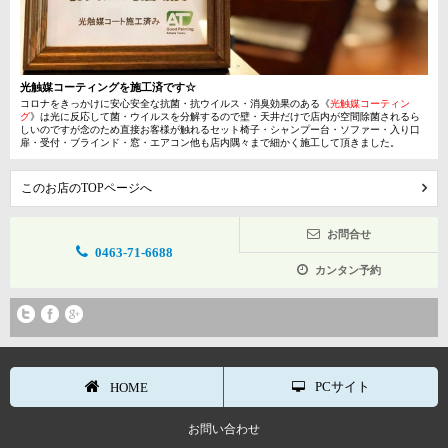
光触媒コーティングを施工済です☆
コロナをきっかけに安心安全な抗菌・抗ウイルス・消臭効果のある《
光触媒コーティン
グ
》は光に反応して菌・ウイルスを分解するので壁・天井だけで店内が空間除菌されるら
しいのですが念のため直接お客様が触れるセット椅子・シャンプー台・ソファー・入り口
扉・受付・ブラインド・窓・エアコン他も店内隅々まで細かく施工して頂きました。
このお店のTOPページへ
お問合せ
0463-71-6688
カンタン予約
PCサイト
HOME
お問い合わせ