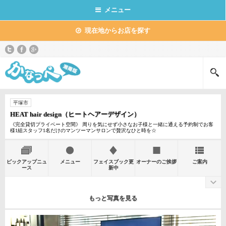
メニュー
現在地からお店を探す
平塚市
HEAT hair design（ヒートヘアーデザイン）
《完全貸切プライベート空間》 周りを気にせず小さなお子様と一緒に通える予約制でお客
様1組スタッフ1名だけのマンツーマンサロンで贅沢なひと時を☆
ピックアップニュ
メニュー
フェイスブック更
オーナーのご挨拶
ご案内
ース
新中
もっと写真を見る