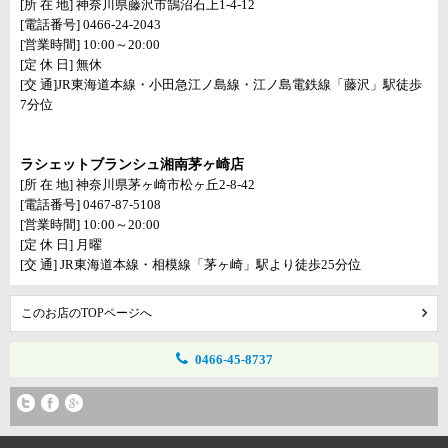
[所 在 地] 神奈川県藤沢市鵠沼石上1-4-12
[電話番号] 0466-24-2043
[営業時間] 10:00～20:00
[定 休 日] 無休
[交 通]JR東海道本線・小田急江ノ島線・江ノ島電鉄線「藤沢」駅徒歩
7分位
ラシェットブランシュ湘南茅ヶ崎店
[所 在 地] 神奈川県茅ヶ崎市松ヶ丘2-8-42
[電話番号] 0467-87-5108
[営業時間] 10:00～20:00
[定 休 日] 月曜
[交 通] JR東海道本線・相模線「茅ヶ崎」駅より徒歩25分位
このお店のTOPページへ
0466-45-8737