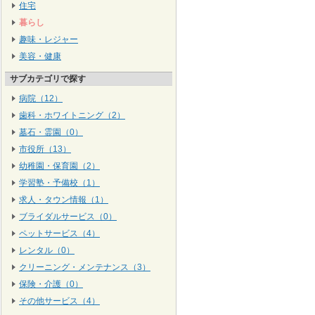
住宅
暮らし
趣味・レジャー
美容・健康
サブカテゴリで探す
病院（12）
歯科・ホワイトニング（2）
墓石・霊園（0）
市役所（13）
幼稚園・保育園（2）
学習塾・予備校（1）
求人・タウン情報（1）
ブライダルサービス（0）
ペットサービス（4）
レンタル（0）
クリーニング・メンテナンス（3）
保険・介護（0）
その他サービス（4）