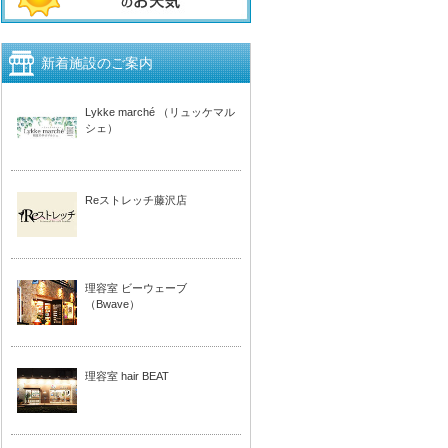
新着施設のご案内
Lykke marché （リュッケマル
シェ）
Reストレッチ藤沢店
理容室 ビーウェーブ
（Bwave）
理容室 hair BEAT