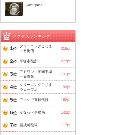
Café riposo
アクセスランキング
クリーニングこじま
1
位
316pt
一番街店
2
平塚市役所
277pt
位
アドワン 湘南平塚
3
位
211pt
～秦野版
クリーニングこじま
4
位
193pt
ウェーブ店
5
アクシヴ運転代行
182pt
位
6
かなっぺ事務局
142pt
位
7
開成町役場
117pt
位