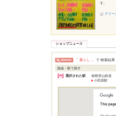
す。
クリー
ショップニュース
「 暮らし 」
で 検索結果
路線・駅で探す
選択された駅
箱根登山鉄道
小田原駅
This page
Do you own