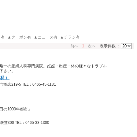
ミ有
▲クーポン有
▲ニュース有
▲チラシ有
前へ
1
次へ
表示件数 ：
唯一の産婦人科専門病院。妊娠・出産・体の様々なトラブル
下さい。
人科）
219-5 TEL：0465-45-1131
の1000年都市」
00 TEL：0465-33-1300