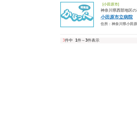
[小田原市]
神奈川県西部地区の
小田原市立病院
住所：神奈川県小田原市久野
3
件中
1
件～
3
件表示