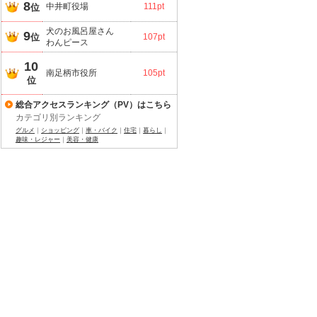
8
中井町役場
111pt
位
犬のお風呂屋さん
9
位
107pt
わんピース
10
南足柄市役所
105pt
位
総合アクセスランキング（PV）はこちら
カテゴリ別ランキング
グルメ
｜
ショッピング
｜
車・バイク
｜
住宅
｜
暮らし
｜
趣味・レジャー
｜
美容・健康