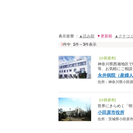
表示並替 ：
▲読み順
▼更新順
▲クチコ
3
件中
1
件～
3
件表示
[小田原市]
神奈川県西湘地区で
等、お気軽にご相談
永井病院（産婦
住所：神奈川県小田原市鴨宮
[小田原市]
世界にきらめく「明日
小田原市役所
住所：茨城県小田原市荻窪3