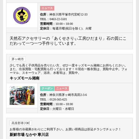
ニュース
住所
：神奈川県平塚市代官町12-33
TEL
：0463-22-5501
営業時間
：10:00～18:00
定休日
：毎週月曜(祝日を除く)、火曜
天然石アクセサリーの「あくせさりぃ工房ひだまり」石の質にこ
だわって一つ一つ手作りしています。
茅ヶ崎市
少しでも高く子供用品を売りたい方、ぜひ一度キッズモール湘南にお持ちください。
また、出張買取・宅配買取も行っております！※現在一般衣類は、買取中止中。フォ
ーマル、スキーウェア、浴衣、水着等は、買取中。
キッズモール湘南
クーポン
ニュース
住所
：神奈川県茅ヶ崎市高田2-3-6
TEL
：0120-565-625
営業時間
：10:00～18:00
定休日
：火曜日・水曜日
高座郡寒川町
お客様の冷蔵庫がわりにご利用下さい。お買い得商品は折込チラシでチェック！
新鮮市場 なかや 寒川店