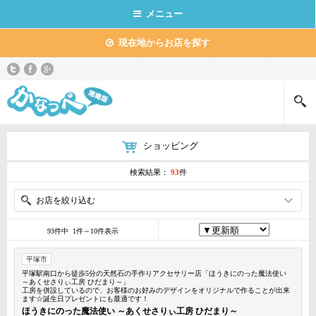
メニュー
現在地からお店を探す
ショッピング
検索結果：
93
件
お店を絞り込む
93件中 1件～10件表示
平塚市
平塚駅南口から徒歩5分の天然石の手作りアクセサリー店「ほうきにのった魔法使い
～あくせさりぃ工房 ひだまり～」
工房を併設しているので、お客様のお好みのデザインをオリジナルで作ることが出来
ます☆誕生日プレゼントにも最適です！
ほうきにのった魔法使い ～あくせさりぃ工房 ひだまり～