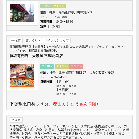
チラシ
クチコミ
住所
：神奈川県高座郡寒川町中瀬1-24
TEL
：0467-75-5800
営業時間
：10:00〜19:30
定休日
：水曜日
平塚市
買い取り・リサイクルショップ
高価買取専門店【大黒屋】TVや雑誌でお馴染みの大黒屋です♪ブランド、金プラチ
ナ、ダイヤ、腕時計を高価買取中♪
買取専門店 大黒屋 平塚北口店
クーポン
クチコミ
ニュース
住所
：神奈川県平塚市紅谷町2-27 つるや製菓ビル2F
TEL
：0463-25-1521
営業時間
：【月～金】
10：00～19：00
【土日祝】
10：00～17：00
平塚駅北口徒歩１分、
都まんじゅうさん２階
♪
平塚市
平塚の激安パーティードレス、フォーマルワンピース専門店♪店内全品5,000円以下の
激安価格♪成人式二次会、謝恩会、結婚式およばれドレス、二次会ゲストドレス、各種
発表会、同窓会、立食パーティーなどで着る各種ドレス続々入荷中！！横浜・藤沢・
茅ヶ崎・小田原・厚木近郊の方もぜひご来店下さい。