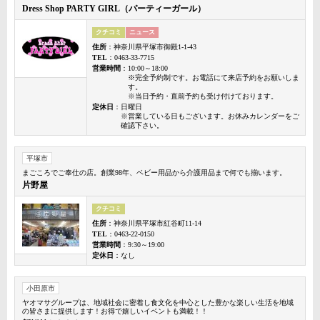
Dress Shop PARTY GIRL（パーティーガール）
クチコミ
ニュース
住所
：神奈川県平塚市御殿1-1-43
TEL
：0463-33-7715
営業時間
：10:00～18:00
※完全予約制です。お電話にて来店予約をお願いしま
す。
※当日予約・直前予約も受け付けております。
定休日
：日曜日
※営業している日もございます。お休みカレンダーをご
確認下さい。
平塚市
まごころでご奉仕の店。創業98年、ベビー用品から介護用品まで何でも揃います。
片野屋
クチコミ
住所
：神奈川県平塚市紅谷町11-14
TEL
：0463-22-0150
営業時間
：9:30～19:00
定休日
：なし
小田原市
ヤオマサグループは、地域社会に密着し食文化を中心とした豊かな楽しい生活を地域
の皆さまに提供します！お得で嬉しいイベントも満載！！