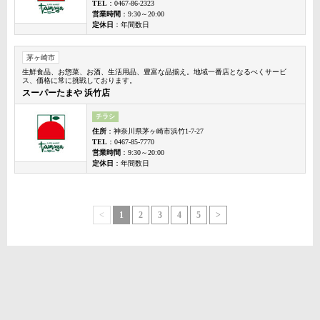
TEL
：0467-86-2323
営業時間
：9:30～20:00
定休日
：年間数日
茅ヶ崎市
生鮮食品、お惣菜、お酒、生活用品、豊富な品揃え。地域一番店となるべくサービ
ス、価格に常に挑戦しております。
スーパーたまや 浜竹店
チラシ
住所
：神奈川県茅ヶ崎市浜竹1-7-27
TEL
：0467-85-7770
営業時間
：9:30～20:00
定休日
：年間数日
<
1
2
3
4
5
>