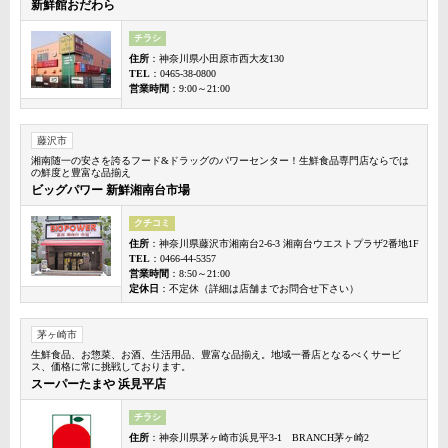
新鮮館おだわら
チラシ
住所
：神奈川県小田原市西大友130
TEL
：0465-38-0800
営業時間
：9:00～21:00
藤沢市
湘南随一の安さを誇るフード&ドラッグのパワーセンター！生鮮食品専門店ならでは
の鮮度と豊富な品揃え
ビッグパワー 新鮮湘南台市場
クチコミ
住所
：神奈川県藤沢市湘南台2-6-3 湘南台ウエストプラザ2番地1F
TEL
：0466-44-5357
営業時間
：8:50～21:00
定休日
：不定休（詳細は店舗までお問合せ下さい）
茅ヶ崎市
生鮮食品、お惣菜、お酒、生活用品、豊富な品揃え。地域一番店となるべくサービ
ス、価格に常に挑戦しております。
スーパーたまや 浜見平店
チラシ
住所
：神奈川県茅ヶ崎市浜見平3-1 BRANCH茅ヶ崎2