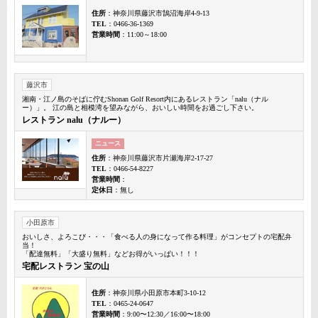
住所
：神奈川県藤沢市鵠沼海岸4-9-13
TEL
：0466-36-1369
営業時間
：11:00～18:00
藤沢市
湘南・江ノ島のそばに佇むShonan Golf Resort内にあるレストラン「nalu（ナル
ー）」。 江の島と相模湾を望みながら、おいしい時間をお過ごし下さい。
レストラン nalu（ナルー）
ニュース
住所
：神奈川県藤沢市片瀬海岸2-17-27
TEL
：0466-54-8227
営業時間
：
定休日
：無し
小田原市
おいしさ、よろこび・・・「食べる人の身になって作る料理」がコンセプトの宅配弁
当！
「配達無料」「大盛り無料」などお得がいっぱい！！！
宅配レストラン 宝の山
住所
：神奈川県小田原市本町3-10-12
TEL
：0465-24-0647
営業時間
：9:00〜12:30／16:00〜18:00