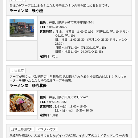
自慢のWスープにはまる！こだわり亭主の３つの味を楽しめるお店です。
ラーメン屋 麺や鐙
住所
：神奈川県茅ヶ崎市東海岸南1-3-31
TEL
：0467-85-9655
営業時間
：月-土、祝前日: 11:00-翌1:30 （料理L.O. 翌1:10 ドリン
クL.O. 翌1:10）
日、祝日: 11:00-23:30 （料理L.O. 23:30 ドリンクL.O.
23:30）
月曜～土曜11:00～翌1:30(L.O.翌1:15)
日曜・祝日11:00～24:00(L.O.23:45)
定休日
：なし
小田原市
スープが無くなり次第閉店！早川漁港で水揚げされた鯵と小田原の銘水ミネラルウォ
ーターを用いたこだわりの魚介スープを演出。
ラーメン屋 鯵壱北條
住所
：神奈川県小田原市本町3-5-22
TEL
：0465-25-1932
営業時間
：[月～金] 11:00～16:00
[土・日・祝] 10:30～16:00
定休日
：月曜
足柄上郡開成町
パスタハウス
県道78号線沿い。大通りに面したダイハツの2階。イタリアのユナイテッドカラーの看