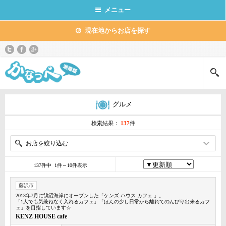
メニュー
現在地からお店を探す
グルメ
検索結果：
137
件
お店を絞り込む
137件中 1件～10件表示
藤沢市
2013年7月に鵠沼海岸にオープンした「ケンズ ハウス カフェ 」。
「1人でも気兼ねなく入れるカフェ」「ほんの少し日常から離れてのんびり出来るカフ
ェ」を目指しています☆
KENZ HOUSE cafe