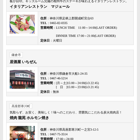
板が目印。キッズルーム完備の相州牛のステーキが味わえるイタリアンレストラン。
イタリアンレストラン マジェール
住所
：神奈川県足柄上郡開成町宮台63
TEL
：0465-82-0335
営業時間
：LUNCH TIME 11:00～14:00(LAST ORDER)
DINNER TIME 17:00～21:00(LAST ORDER)
定休日
：火曜日
鎌倉市
居酒屋 いちぜん
住所
：神奈川県鎌倉市大船1-24-35
TEL
：0467-46-5214
営業時間
：[月～土]15:00～24:00(LO.22:45)
[ 日 ]15:00～23:00(LO.21:45)
定休日
：無休
高座郡寒川町
気取らず、お安く、美味しく！味へのこだわり、雰囲気にこだわる炭火焼肉店！
焼肉 龍苑 ホルモン焼き
住所
：神奈川県高座郡寒川町一之宮3-12-5
TEL
：0467-75-3514
営業時間
：17:00～24:00