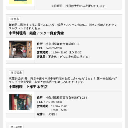
※日曜日・祝日は予約のみ宅配いたします。
鎌倉市
鎌倉駅に隣接する江の電ビルにあり、銀座アスターの伝統に、湘南の洗練されたセン
スがブレンドされたお店。
中華料理店 銀座アスター鎌倉賓館
住所
：神奈川県鎌倉市御成町1-12
TEL
：0467-22-6700
営業時間
：11:30～21:00（LO 20:30）
定休日
：不定休（ビルの定休日に準ずる）
横須賀市
衣笠駅徒歩1分。円卓を囲う本場中華料理をお楽しみいただけます！ 第一回全国丼グ
ランプリ金賞受賞・衣笠丼は当店でお楽しみいただけます。
中華料理 上海王 衣笠店
住所
：神奈川県横須賀市衣笠栄町1-22-8
TEL
：046-807-1888
営業時間
：11:00～15:00
17:00～22:00
定休日
：火曜日
茅ヶ崎市