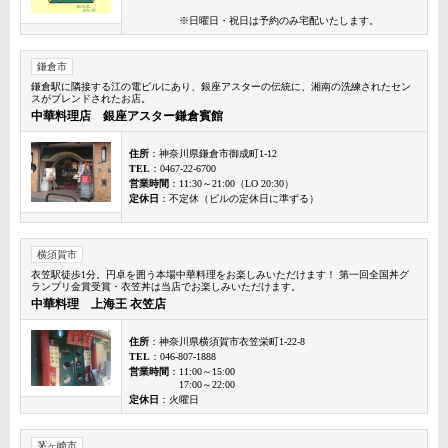
※日曜日・祝日は予約のみ宅配いたします。
鎌倉市
鎌倉駅に隣接する江の電ビルにあり、銀座アスターの伝統に、湘南の洗練されたセン
スがブレンドされたお店。
中華料理店 銀座アスター鎌倉賓館
住所
：神奈川県鎌倉市御成町1-12
TEL
：0467-22-6700
営業時間
：11:30～21:00（LO 20:30）
定休日
：不定休（ビルの定休日に準ずる）
横須賀市
衣笠駅徒歩1分。円卓を囲う本場中華料理をお楽しみいただけます！ 第一回全国丼グ
ランプリ金賞受賞・衣笠丼は当店でお楽しみいただけます。
中華料理 上海王 衣笠店
住所
：神奈川県横須賀市衣笠栄町1-22-8
TEL
：046-807-1888
営業時間
：11:00～15:00
17:00～22:00
定休日
：火曜日
茅ヶ崎市