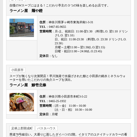
自慢のWスープにはまる！こだわり亭主の３つの味を楽しめるお店です。
ラーメン屋 麺や鐙
住所
：神奈川県茅ヶ崎市東海岸南1-3-31
TEL
：0467-85-9655
営業時間
：月-土、祝前日: 11:00-翌1:30 （料理L.O. 翌1:10 ドリン
クL.O. 翌1:10）
日、祝日: 11:00-23:30 （料理L.O. 23:30 ドリンクL.O.
23:30）
月曜～土曜11:00～翌1:30(L.O.翌1:15)
日曜・祝日11:00～24:00(L.O.23:45)
定休日
：なし
小田原市
スープが無くなり次第閉店！早川漁港で水揚げされた鯵と小田原の銘水ミネラルウォ
ーターを用いたこだわりの魚介スープを演出。
ラーメン屋 鯵壱北條
住所
：神奈川県小田原市本町3-5-22
TEL
：0465-25-1932
営業時間
：[月～金] 11:00～16:00
[土・日・祝] 10:30～16:00
定休日
：月曜
足柄上郡開成町
パスタハウス
県道78号線沿い。大通りに面したダイハツの2階。イタリアのユナイテッドカラーの看