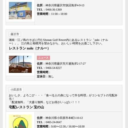
住所
：神奈川県藤沢市鵠沼海岸4-9-13
TEL
：0466-36-1369
営業時間
：11:00～18:00
藤沢市
湘南・江ノ島のそばに佇むShonan Golf Resort内にあるレストラン「nalu（ナル
ー）」。 江の島と相模湾を望みながら、おいしい時間をお過ごし下さい。
レストラン nalu（ナルー）
ニュース
住所
：神奈川県藤沢市片瀬海岸2-17-27
TEL
：0466-54-8227
営業時間
：
定休日
：無し
小田原市
おいしさ、よろこび・・・「食べる人の身になって作る料理」がコンセプトの宅配弁
当！
「配達無料」「大盛り無料」などお得がいっぱい！！！
宅配レストラン 宝の山
住所
：神奈川県小田原市本町3-10-12
TEL
：0465-24-0647
営業時間
：9:00〜12:30／16:00〜18:00