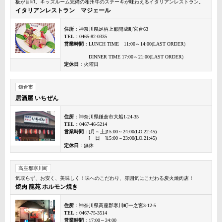
板が目印。キッズルーム完備の相州牛のステーキが味わえるイタリアンレストラン。
イタリアンレストラン マジェール
住所
：神奈川県足柄上郡開成町宮台63
TEL
：0465-82-0335
営業時間
：LUNCH TIME 11:00～14:00(LAST ORDER)
DINNER TIME 17:00～21:00(LAST ORDER)
定休日
：火曜日
鎌倉市
居酒屋 いちぜん
住所
：神奈川県鎌倉市大船1-24-35
TEL
：0467-46-5214
営業時間
：[月～土]15:00～24:00(LO.22:45)
[ 日 ]15:00～23:00(LO.21:45)
定休日
：無休
高座郡寒川町
気取らず、お安く、美味しく！味へのこだわり、雰囲気にこだわる炭火焼肉店！
焼肉 龍苑 ホルモン焼き
住所
：神奈川県高座郡寒川町一之宮3-12-5
TEL
：0467-75-3514
営業時間
：17:00～24:00