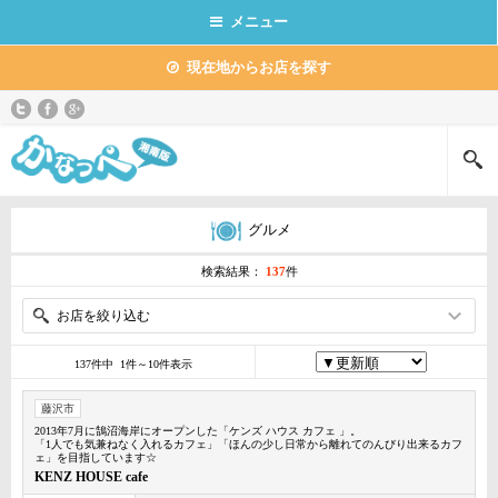
メニュー
現在地からお店を探す
グルメ
検索結果：
137
件
お店を絞り込む
137件中 1件～10件表示
藤沢市
2013年7月に鵠沼海岸にオープンした「ケンズ ハウス カフェ 」。
「1人でも気兼ねなく入れるカフェ」「ほんの少し日常から離れてのんびり出来るカフ
ェ」を目指しています☆
KENZ HOUSE cafe