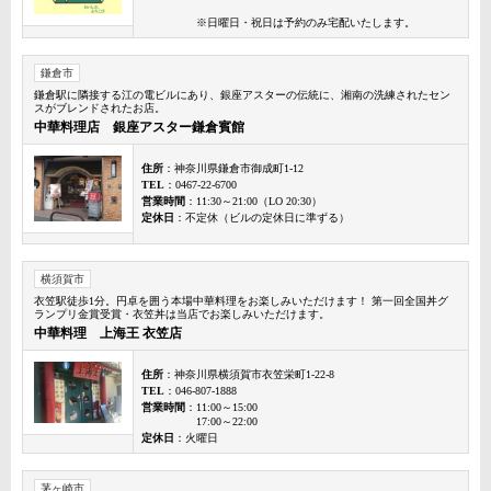
※日曜日・祝日は予約のみ宅配いたします。
鎌倉市
鎌倉駅に隣接する江の電ビルにあり、銀座アスターの伝統に、湘南の洗練されたセン
スがブレンドされたお店。
中華料理店 銀座アスター鎌倉賓館
住所
：神奈川県鎌倉市御成町1-12
TEL
：0467-22-6700
営業時間
：11:30～21:00（LO 20:30）
定休日
：不定休（ビルの定休日に準ずる）
横須賀市
衣笠駅徒歩1分。円卓を囲う本場中華料理をお楽しみいただけます！ 第一回全国丼グ
ランプリ金賞受賞・衣笠丼は当店でお楽しみいただけます。
中華料理 上海王 衣笠店
住所
：神奈川県横須賀市衣笠栄町1-22-8
TEL
：046-807-1888
営業時間
：11:00～15:00
17:00～22:00
定休日
：火曜日
茅ヶ崎市