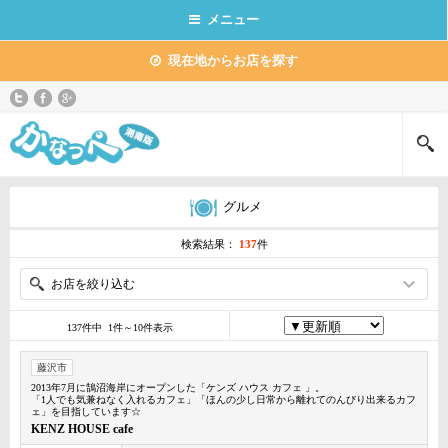
メニュー
現在地からお店を探す
グルメ
検索結果：
137
件
お店を絞り込む
137件中 1件～10件表示
藤沢市
2013年7月に鵠沼海岸にオープンした「ケンズ ハウス カフェ 」。
「1人でも気兼ねなく入れるカフェ」「ほんの少し日常から離れてのんびり出来るカフ
ェ」を目指しています☆
KENZ HOUSE cafe