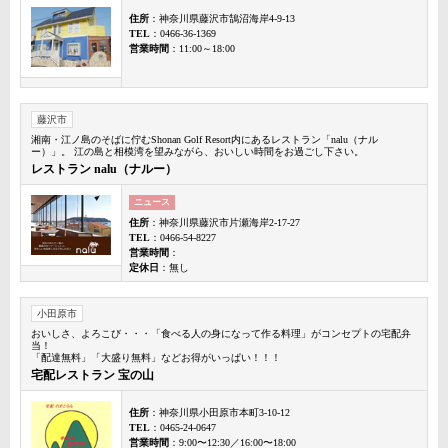
住所
：神奈川県藤沢市鵠沼海岸4-9-13
TEL
：0466-36-1369
営業時間
：11:00～18:00
藤沢市
湘南・江ノ島のそばに佇むShonan Golf Resort内にあるレストラン「nalu（ナル
ー）」。 江の島と相模湾を望みながら、おいしい時間をお過ごし下さい。
レストラン nalu（ナルー）
ニュース
住所
：神奈川県藤沢市片瀬海岸2-17-27
TEL
：0466-54-8227
営業時間
：
定休日
：無し
小田原市
おいしさ、よろこび・・・「食べる人の身になって作る料理」がコンセプトの宅配弁
当！
「配達無料」「大盛り無料」などお得がいっぱい！！！
宅配レストラン 宝の山
住所
：神奈川県小田原市本町3-10-12
TEL
：0465-24-0647
営業時間
：9:00〜12:30／16:00〜18:00