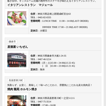
板が目印。キッズルーム完備の相州牛のステーキが味わえるイタリアンレストラン。
イタリアンレストラン マジェール
住所
：神奈川県足柄上郡開成町宮台63
TEL
：0465-82-0335
営業時間
：LUNCH TIME 11:00～14:00(LAST ORDER)
DINNER TIME 17:00～21:00(LAST ORDER)
定休日
：火曜日
鎌倉市
居酒屋 いちぜん
住所
：神奈川県鎌倉市大船1-24-35
TEL
：0467-46-5214
営業時間
：[月～土]15:00～24:00(LO.22:45)
[ 日 ]15:00～23:00(LO.21:45)
定休日
：無休
高座郡寒川町
気取らず、お安く、美味しく！味へのこだわり、雰囲気にこだわる炭火焼肉店！
焼肉 龍苑 ホルモン焼き
住所
：神奈川県高座郡寒川町一之宮3-12-5
TEL
：0467-75-3514
営業時間
：17:00～24:00