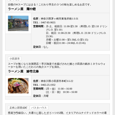
自慢のWスープにはまる！こだわり亭主の３つの味を楽しめるお店です。
ラーメン屋 麺や鐙
住所
：神奈川県茅ヶ崎市東海岸南1-3-31
TEL
：0467-85-9655
営業時間
：月-土、祝前日: 11:00-翌1:30 （料理L.O. 翌1:10 ドリン
クL.O. 翌1:10）
日、祝日: 11:00-23:30 （料理L.O. 23:30 ドリンクL.O.
23:30）
月曜～土曜11:00～翌1:30(L.O.翌1:15)
日曜・祝日11:00～24:00(L.O.23:45)
定休日
：なし
小田原市
スープが無くなり次第閉店！早川漁港で水揚げされた鯵と小田原の銘水ミネラルウォ
ーターを用いたこだわりの魚介スープを演出。
ラーメン屋 鯵壱北條
住所
：神奈川県小田原市本町3-5-22
TEL
：0465-25-1932
営業時間
：[月～金] 11:00～16:00
[土・日・祝] 10:30～16:00
定休日
：月曜
足柄上郡開成町
パスタハウス
県道78号線沿い。大通りに面したダイハツの2階。イタリアのユナイテッドカラーの看